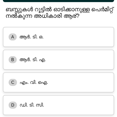
ബസ്സുകൾ റൂട്ടിൽ ഓടിക്കാനുള്ള പെർമിറ്റ്
നൽകുന്ന അധികാരി ആര്?
ആർ. ടി. ഒ.
A
ആർ. ടി. എ.
B
എം. വി. ഐ.
C
ഡി. ടി. സി.
D