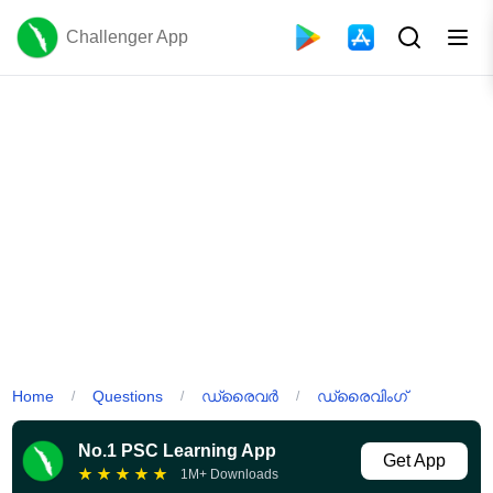
Challenger App
Home
Questions
ഡ്രൈവർ
ഡ്രൈവിംഗ്
/
/
/
No.1 PSC Learning App
Get App
★
★
★
★
★
1M+ Downloads