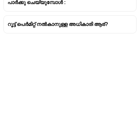
പാർക്കു ചെയ്യുമ്പോൾ :
റൂട്ട് പെർമിറ്റ് നൽകാനുള്ള അധികാരി ആര്?
Address
Valamkottil Towers,