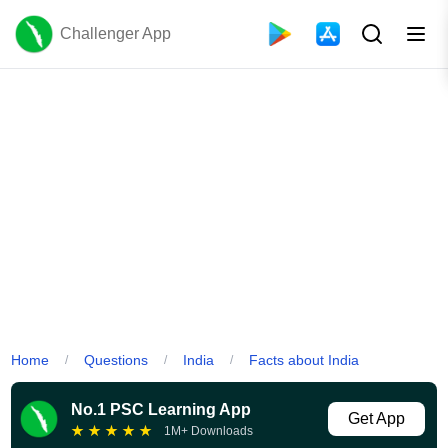
Challenger App
Home
Questions
India
Facts about India
/
/
/
No.1 PSC Learning App
Get App
★
★
★
★
★
1M+ Downloads