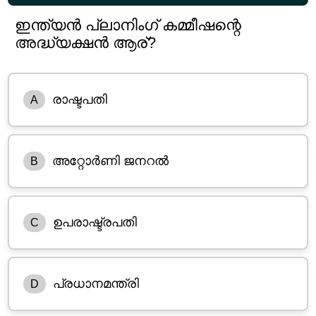
ഇന്ത്യൻ പ്ലാനിംഗ് കമ്മീഷന്റെ
അദ്ധ്യക്ഷൻ ആര്?
രാഷ്ടപതി
A
അറ്റോർണി ജനറൽ
B
ഉപരാഷ്ട്രപതി
C
പ്രധാനമന്ത്രി
D