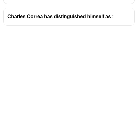
Charles Correa has distinguished himself as :
Address
Valamkottil Towers,
Judgemukku,