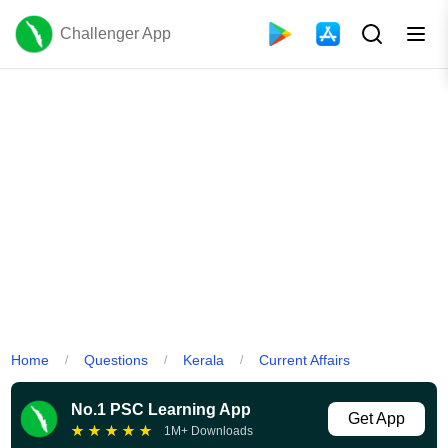
Challenger App
Home
Questions
Kerala
Current Affairs
/
/
/
No.1 PSC Learning App
Get App
★
★
★
★
★
1M+ Downloads