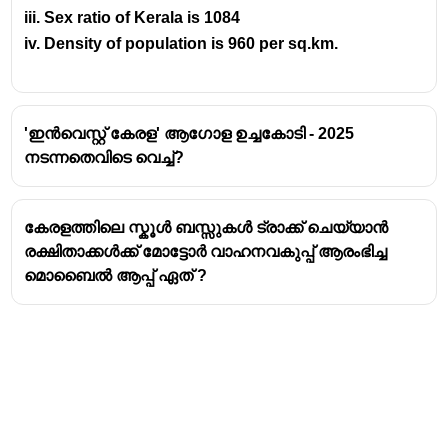
iii. Sex ratio of Kerala is 1084
iv. Density of population is 960 per
sq.km
.
'ഇൻവെസ്റ്റ് കേരള' ആഗോള ഉച്ചകോടി - 2025
നടന്നതെവിടെ വെച്ച്?
കേരളത്തിലെ സ്കൂൾ ബസ്സുകൾ ട്രാക്ക് ചെയ്യാൻ
രക്ഷിതാക്കൾക്ക് മോട്ടോർ വാഹനവകുപ്പ് ആരംഭിച്ച
മൊബൈൽ ആപ്പ് ഏത് ?