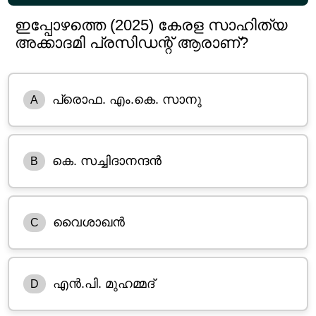
ഇപ്പോഴത്തെ (2025) കേരള സാഹിത്യ
അക്കാദമി പ്രസിഡന്റ് ആരാണ്?
പ്രൊഫ. എം.കെ. സാനു
A
കെ. സച്ചിദാനന്ദൻ
B
വൈശാഖൻ
C
എൻ.പി. മുഹമ്മദ്
D