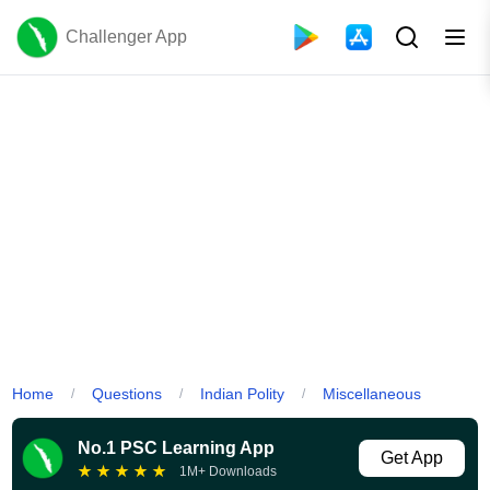
Challenger App
Home
Questions
Indian Polity
Miscellaneous
/
/
/
No.1 PSC Learning App
Get App
★
★
★
★
★
1M+ Downloads