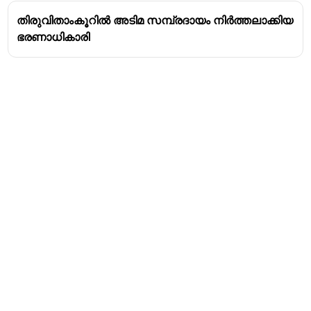
തിരുവിതാംകൂറിൽ അടിമ സമ്പ്രദായം നിർത്തലാക്കിയ
ഭരണാധികാരി
Address
Valamkottil Towers,
Judgemukku,