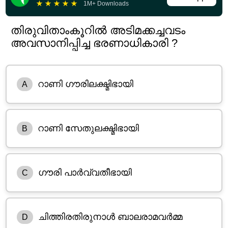
★
★
★
★
★
1M+ Downloads
തിരുവിതാംകൂറിൽ അടിമക്കച്ചവടം
അവസാനിപ്പിച്ച ഭരണാധികാരി ?
റാണി ഗൗരിലക്ഷ്മിഭായി
A
റാണി സേതുലക്ഷ്മിഭായി
B
ഗൗരി പാർവ്വതീഭായി
C
ചിത്തിരതിരുനാൾ ബാലരാമവർമ്മ
D