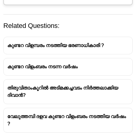
Related Questions:
കുണ്ടറ വിളമ്പരം നടത്തിയ ഭരണാധികാരി ?
കുണ്ടറ വിളംബരം നടന്ന വർഷം
തിരുവിതാംകൂറിൽ അടിമക്കച്ചവടം നിർത്തലാക്കിയ
ദിവാൻ?
വേലുത്തമ്പി ദളവ കുണ്ടറ വിളംബരം നടത്തിയ വർഷം
?