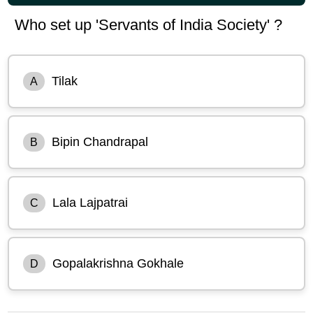
Who set up 'Servants of India Society' ?
Tilak
A
Bipin Chandrapal
B
Lala Lajpatrai
C
Gopalakrishna Gokhale
D