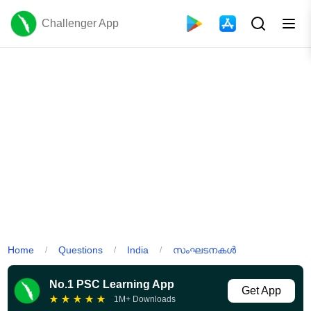
Challenger App
Home
Questions
India
സംഘടനകൾ
/
/
/
No.1 PSC Learning App
Get App
★
★
★
★
★
1M+ Downloads