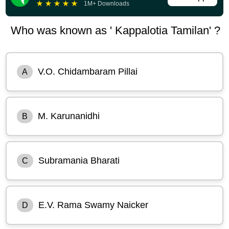
★
★
★
★
★
1M+ Downloads
Who was known as ' Kappalotia Tamilan' ?
V.O. Chidambaram Pillai
A
M. Karunanidhi
B
Subramania Bharati
C
E.V. Rama Swamy Naicker
D