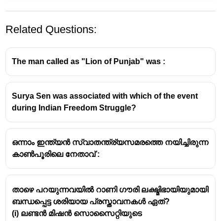
Related Questions:
The man called as "Lion of Punjab" was :
Surya Sen was associated with which of the event
during Indian Freedom Struggle?
ഒന്നാം ഇന്ത്യൻ സ്വാതന്ത്ര്യസമരത്തെ നയിച്ചിരുന്ന
കാൺപൂരിലെ നേതാവ് :
താഴെ പറയുന്നവയിൽ റാണി ഗൗരി ലക്ഷ്മിഭായിയുമായി
ബന്ധപ്പെട്ട ശരിയായ പ്രസ്താവനകൾ ഏത്?
(i) ലണ്ടൻ മിഷൻ സൊസൈറ്റിയുടെ