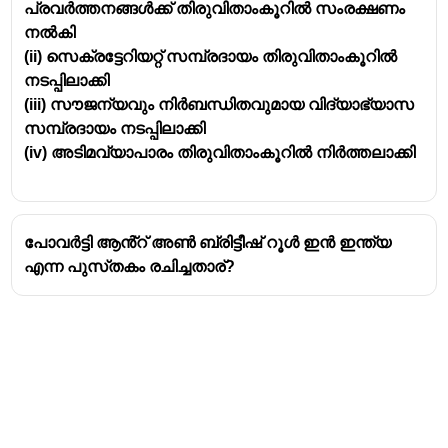
പ്രവർത്തനങ്ങൾക്ക് തിരുവിതാംകൂറിൽ സംരക്ഷണം
നൽകി
(ii) സെക്രട്ടേറിയറ്റ് സമ്പ്രദായം തിരുവിതാംകൂറിൽ
നടപ്പിലാക്കി
(iii) സൗജന്യവും നിർബന്ധിതവുമായ വിദ്യാഭ്യാസ
സമ്പ്രദായം നടപ്പിലാക്കി
(iv) അടിമവ്യാപാരം തിരുവിതാംകൂറിൽ നിർത്തലാക്കി
പോവർട്ടി ആൻ്റ് അൺ ബ്രിട്ടീഷ് റൂൾ ഇൻ ഇന്ത്യ
എന്ന പുസ്‌തകം രചിച്ചതാര്?