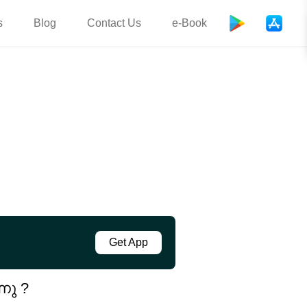
s
Blog
Contact Us
e-Book
Get App
നു ?