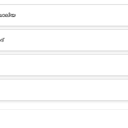
വാലിയ
ദ്