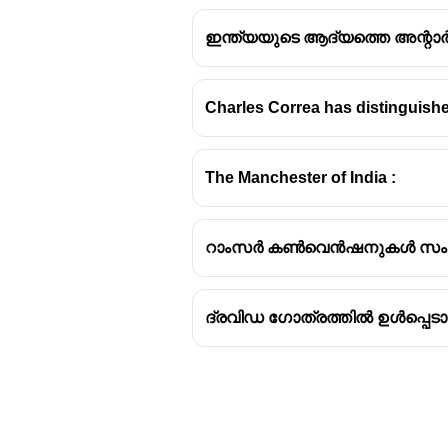
ഇന്ത്യയുടെ ആദ്യത്തെ അന്റാർട
Charles Correa has distinguishe
The Manchester of India :
റാംസർ കൺവെൻഷനുകൾ സംഘടിപ്പി
ദ്രവിഡ ഗോത്രത്തിൽ ഉൾപ്പെടാ