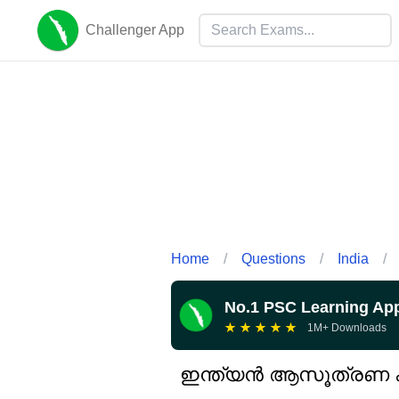
Challenger App
Home
/
Questions
/
India
/
No.1 PSC Learning Ap
★
★
★
★
★
1M+ Downloads
ഇന്ത്യൻ ആസൂത്രണ കമ്