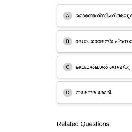
മൊണ്ടേഗ്സിംഗ് അലു
A
ഡോ. രാജേന്ദ്ര പ്രസാ
B
ജവഹർലാൽ നെഹ്റു
C
നരേന്ദ്ര മോദി.
D
Related Questions: