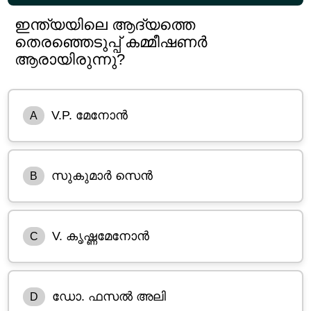
ഇന്ത്യയിലെ ആദ്യത്തെ
തെരഞ്ഞെടുപ്പ് കമ്മീഷണർ
ആരായിരുന്നു?
V.P. മേനോൻ
A
സുകുമാർ സെൻ
B
V. കൃഷ്ണമേനോൻ
C
ഡോ. ഫസൽ അലി
D