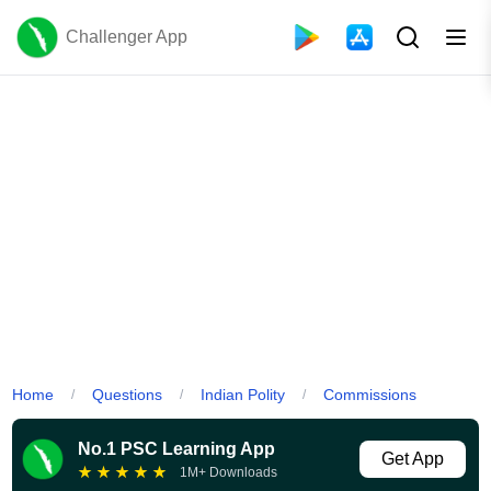
Challenger App
Home
Questions
Indian Polity
Commissions
/
/
/
No.1 PSC Learning App
Get App
★
★
★
★
★
1M+ Downloads