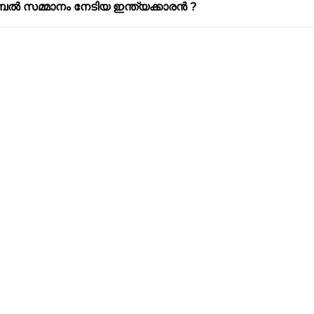
ബൽ സമ്മാനം നേടിയ ഇന്ത്യക്കാരൻ ?
Address
Company
Valamkottil Towers,
Privacy Polic
Judgemukku,
Contact Us
App
Thrikkakara PO
Terms & cond
682021,
Refund Polic
Kakkanad
About Us