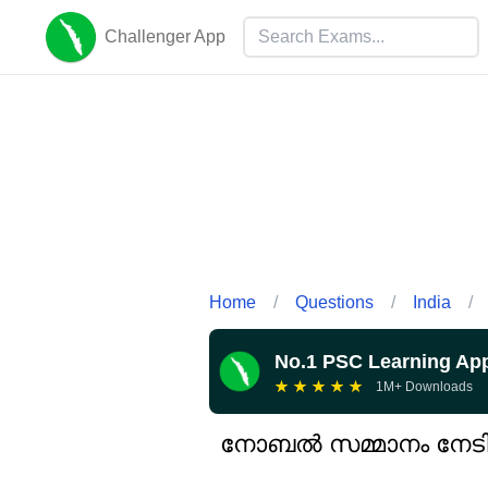
Challenger App
Home
/
Questions
/
India
/
No.1 PSC Learning Ap
★
★
★
★
★
1M+ Downloads
നോബൽ സമ്മാനം നേടിയ