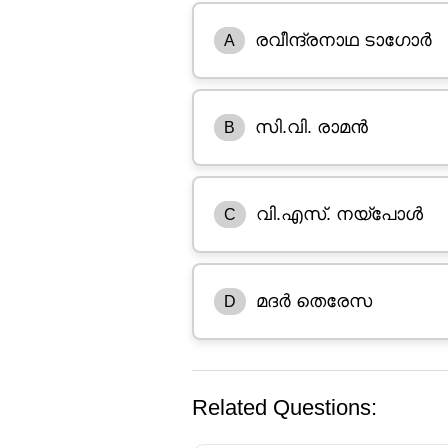
രവീന്ദ്രനാഥ ടാഗോർ
A
സി.വി. രാമൻ
B
വി.എസ്. നയ്പോൾ
C
മദർ തെരേസ
D
Related Questions: