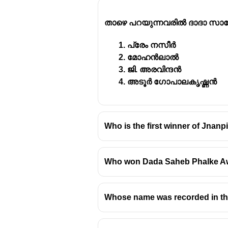
താഴെ പറയുന്നവരിൽ ദാദാ സാഹേ
പ്രേം നസീർ
മോഹൻലാൽ
ജി. അരവിന്ദൻ
അടൂർ ഗോപാലകൃഷ്ണൻ
Who is the first winner of Jnanp
Who won Dada Saheb Phalke A
Whose name was recorded in the