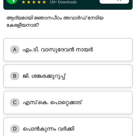
★
★
★
★
★
1M+ Downloads
ആദ്യമായി ജ്ഞാനപീഠം അവാർഡ് നേടിയ
കേരളീയനാര്?
എം.ടി. വാസുദേവൻ നായർ
A
ജി. ശങ്കരക്കുറുപ്പ്
B
എസ്.കെ. പൊറ്റെക്കാട്
C
പൊൻകുന്നം വർക്കി
D