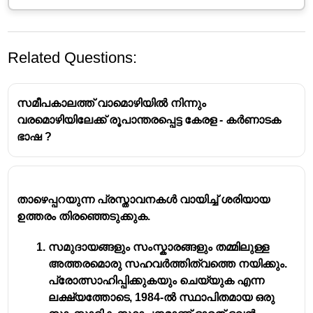
Related Questions:
സമീപകാലത്ത് വാമൊഴിയിൽ നിന്നും
വരമൊഴിയിലേക്ക് രൂപാന്തരപ്പെട്ട കേരള - കർണാടക
ഭാഷ ?
ജി. ശങ്കരക്കുറുപ്പ്
: മലയാളത്തിലെ പ്രമുഖ
കവിയും സാഹിത്യകാരനുമാണ് ജി.
താഴെപ്പറയുന്ന പ്രസ്താവനകൾ വായിച്ച് ശരിയായ
ശങ്കരക്കുറുപ്പ്.
ഉത്തരം തിരഞ്ഞെടുക്കുക.
ജ്ഞാനപീഠം അവാർഡ്
: 1965-ൽ
സ്ഥാപിതമായ ജ്ഞാനപീഠം അവാർഡ്,
സമുദായങ്ങളും സംസ്കാരങ്ങളും തമ്മിലുള്ള
ഇന്ത്യൻ സാഹിത്യത്തിനുള്ള ഏറ്റവും
അത്തരമൊരു സഹവർത്തിത്വത്തെ നയിക്കും.
ഉയർന്ന പുരസ്കാരങ്ങളിലൊന്നാണ്.
പ്രോത്സാഹിപ്പിക്കുകയും ചെയ്യുക എന്ന
ആദ്യ ജ്ഞാനപീഠം പുരസ്കാരം
: 1965-ൽ
ലക്ഷ്യത്തോടെ, 1984-ൽ സ്ഥാപിതമായ ഒരു
ആദ്യമായി ജ്ഞാനപീഠം അവാർഡ് നേടിയത്