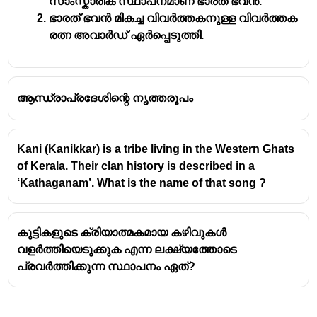
സാംസ്കാരിക സ്ഥാപനമാണ് ഭാരത് ഭവൻ.
ജി. ശങ്കരക്കുറിപ്പിനായിരുന്നു.
ഭാരത് ഭവൻ മികച്ച വിവർത്തകനുള്ള വിവർത്തക
സമ്മാനിക്കപ്പെട്ട കൃതി
: അദ്ദേഹത്തിന്റെ
രത്ന അവാർഡ് ഏർപ്പെടുത്തി.
ഓടക്കുഴൽ
എന്ന കാവ്യസമാഹാരത്തിനാണ്
ഈ പുരസ്കാരം ലഭിച്ചത്.
പരിഭാഷ
: ഈ പുരസ്കാരം 1965-ൽ ഇന്ത്യൻ
സാഹിത്യത്തിന് നൽകിയ സംഭാവനകൾക്ക്
ആന്ധ്രാപ്രദേശിന്റെ നൃത്തരൂപം
വേണ്ടിയുള്ളതാണ്.
മറ്റ് പുരസ്കാരങ്ങൾ
: ജി. ശങ്കരക്കുറുപ്പിന്
സാഹിത്യ അക്കാദമി അവാർഡ്, കേന്ദ്ര
Kani (Kanikkar) is a tribe living in the Western Ghats
സാഹിത്യ അക്കാദമി അവാർഡ് തുടങ്ങിയ
of Kerala. Their clan history is described in a
നിരവധി അംഗീകാരങ്ങൾ ലഭിച്ചിട്ടുണ്ട്.
‘Kathaganam’. What is the name of that song ?
മറ്റ് ജ്ഞാനപീഠ ജേതാക്കൾ (കേരളം)
: എസ്.
കെ. പൊറ്റെക്കാട്ട്, തകഴി ശിവശങ്കരപ്പിള്ള, എം.
ടി. വാസുദേവൻ നായർ, ഒ. വി. വിജയൻ,
കുട്ടികളുടെ ക്രിയാത്മകമായ കഴിവുകൾ
അക്കിത്തം അച്യുതൻ നമ്പൂതിരി, എം.
വളർത്തിയെടുക്കുക എന്ന ലക്ഷ്യത്തോടെ
ലീലാവതി തുടങ്ങിയ പ്രമുഖരും ജ്ഞാനപീഠം
പ്രവർത്തിക്കുന്ന സ്ഥാപനം ഏത്?
അവാർഡ് നേടിയ കേരളീയരാണ്.
പ്രധാനപ്പെട്ട മറ്റ് വിവരങ്ങൾ
: ജി. ശങ്കരക്കുറുപ്പ്
മികച്ച ഗാനരചയിതാവും, വിവർത്തകനും,