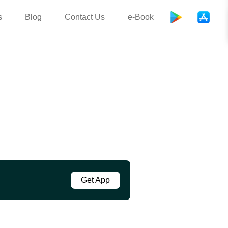
s
Blog
Contact Us
e-Book
Get App