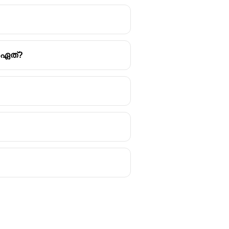
 ഏത്?
ൂപീകരിച്ചത്.
ുക എന്നതായിരുന്നു ഇതിന്റെ
)
. അതിനാൽ, ആദ്യ
യ അംഗങ്ങളും, പാർട്ട്-ടൈം
്നു.
സേവനമനുഷ്ഠിച്ചിട്ടുണ്ട്: 1964-ൽ
രണശേഷവും.
കുമെന്നും പകരം പുതിയൊരു