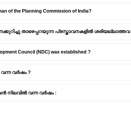
man of the Planning Commission of India?
കുറിച്ചു താഴെപ്പറയുന്ന പ്രസ്താവനകളിൽ ശരിയല്ലാത്തവ
്മീഷൻ
(Planning Commission of India) 1950 മാർച്ച് 15-നാണ് ര
പദ്ധതികൾക്ക് രൂപം നൽകുകയും നടപ്പിലാക്കുകയും ചെയ്യ
elopment Council (NDC) was established ?
യായിരുന്നു ആസൂത്രണ കമ്മീഷന്റെ
അധ്യക്ഷൻ (ചെയർമാൻ
നെഹ്‌റു
ആയിരുന്നു.
വന്ന വർഷം ?
രു ഉപാധ്യക്ഷനും (വൈസ് ചെയർമാൻ) ഏതാനും മുഴുവൻ സമ
്ടായിരുന്നു.
ആദ്യ ഉപാധ്യക്ഷനായിരുന്നത്
ഗുൽസാരിലാൽ നന്ദ
ആയിരുന
ൻ നിലവിൽ വന്ന വർഷം :
ത്യയുടെ
കാവൽ പ്രധാനമന്ത്രിയായി
(Acting Prime Minister) 
റെ മരണശേഷവും 1966-ൽ ലാൽ ബഹദൂർ ശാസ്ത്രിയുടെ മ
തികളിൽ ഒരാളാണ് ഗുൽസാരിലാൽ നന്ദ (1997-ൽ).
രധാനമന്ത്രി നരേന്ദ്ര മോദി ആസൂത്രണ കമ്മീഷൻ നിർത്തലാക്
്നും പ്രഖ്യാപിച്ചു.