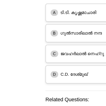
ടി.ടി. കൃഷ്ണമാചാരി
A
ഗുൽസാരിലാൽ നന്ദ
B
ജവഹർലാൽ നെഹ്റു
C
C.D. ദേശ്‌മുഖ്
D
Related Questions: