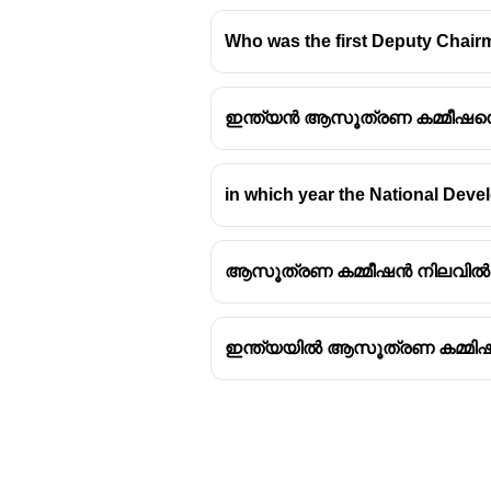
Who was the first Deputy Chair
ഇന്ത്യൻ ആസൂത്രണ കമ്മീഷനെക്
ഇന്ത്യൻ ആസൂത്രണ കമ
ഇന്ത്യയുടെ പഞ്ചവത്സര 
in which year the National Dev
പ്രധാന ചുമതല.
ഇന്ത്യൻ പ്രധാനമന്ത്രി
അധ്യക്ഷൻ
ജവഹർലാൽ 
ആസൂത്രണ കമ്മീഷൻ നിലവിൽ 
അധ്യക്ഷനെ കൂടാതെ, ഒ
അംഗങ്ങളും കമ്മീഷനിൽ ഉണ
ആസൂത്രണ കമ്മീഷന്റെ 
ഇന്ത്യയിൽ ആസൂത്രണ കമ്മിഷ
ഇദ്ദേഹം രണ്ടുതവണ ഇന്
ജവഹർലാൽ നെഹ്‌റുവിന്
ഭാരതരത്നം
ലഭിച്ച വ്യക്
2014 ഓഗസ്റ്റ് 15-ന് പ്
സംവിധാനം കൊണ്ടുവരുമെന