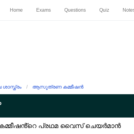
Home
Exams
Questions
Quiz
Note
ശാസ്ത്രം
/
ആസൂത്രണ കമ്മീഷൻ
p
മ്മീഷൻ്റെ പ്രഥമ വൈസ് ചെയർമാൻ