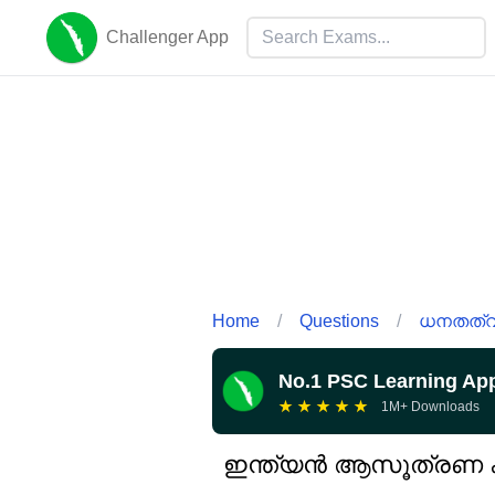
Challenger App
Home
/
Questions
/
ധനതത്വ 
No.1 PSC Learning Ap
★
★
★
★
★
1M+ Downloads
ഇന്ത്യൻ ആസൂത്രണ ക