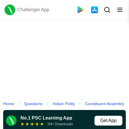
Challenger App
Home
Questions
Indian Polity
Constituent Assembly
/
/
/
No.1 PSC Learning App
Get App
★
★
★
★
★
1M+ Downloads