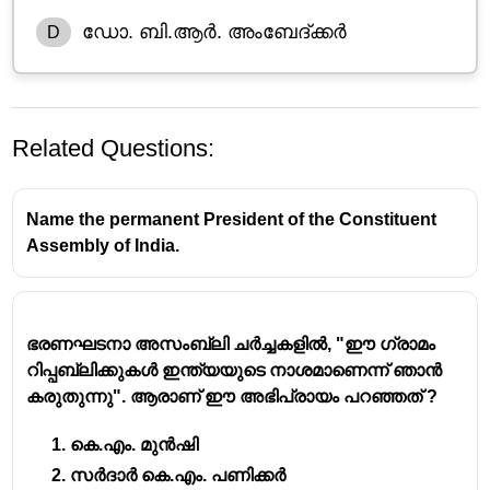
ഡോ. ബി.ആർ. അംബേദ്ക്കർ
D
Related Questions:
Name the permanent President of the Constituent
Assembly of India.
കെ. എം. മുൻഷി
– ഭരണഘടനാ
ഭരണഘടനാ അസംബ്ലി ചർച്ചകളിൽ, "ഈ ഗ്രാമം
നിർമ്മാണസഭയിലെ അംഗം
റിപ്പബ്ലിക്കുകൾ ഇന്ത്യയുടെ നാശമാണെന്ന് ഞാൻ
ഡോ. രാജേന്ദ്ര പ്രസാദ്
– ഭരണഘടനാ
കരുതുന്നു". ആരാണ് ഈ അഭിപ്രായം പറഞ്ഞത് ?
നിർമ്മാണസഭയുടെ അധ്യക്ഷൻ
ഡോ. ബി. ആർ. അംബേദ്കർ
– ഡ്രാഫ്റ്റിംഗ്
കെ.എം. മുൻഷി
കമ്മിറ്റിയുടെ ചെയർമാൻ
സർദാർ കെ.എം. പണിക്കർ