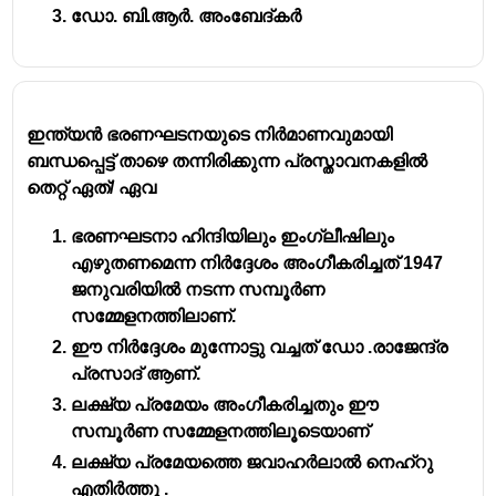
ഡോ. ബി.ആർ. അംബേദ്കർ
ഇന്ത്യൻ ഭരണഘടനയുടെ നിർമാണവുമായി
ബന്ധപ്പെട്ട് താഴെ തന്നിരിക്കുന്ന പ്രസ്താവനകളിൽ
തെറ്റ് ഏത്/ ഏവ
ഭരണഘടനാ ഹിന്ദിയിലും ഇംഗ്ലീഷിലും
എഴുതണമെന്ന നിർദ്ദേശം അംഗീകരിച്ചത് 1947
ജനുവരിയിൽ നടന്ന സമ്പൂർണ
സമ്മേളനത്തിലാണ്.
ഈ നിർദ്ദേശം മുന്നോട്ടു വച്ചത് ഡോ .രാജേന്ദ്ര
പ്രസാദ് ആണ്.
ലക്ഷ്യ പ്രമേയം അംഗീകരിച്ചതും ഈ
സമ്പൂർണ സമ്മേളനത്തിലൂടെയാണ്
ലക്ഷ്യ പ്രമേയത്തെ ജവാഹർലാൽ നെഹ്‌റു
എതിർത്തു .