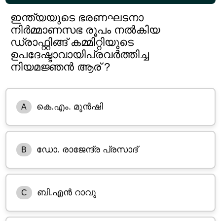
ഇന്ത്യയുടെ ഭരണഘടനാ
നിർമ്മാണസഭ രൂപം നൽകിയ
ഡ്രാഫ്റ്റിങ്ങ് കമ്മിറ്റിയുടെ
ഉപദേഷ്ടാവായിപ്രവർത്തിച്ച
നിയമജ്ഞൻ ആര് ?
കെ.എം. മുൻഷി
A
ഡോ. രാജേന്ദ്ര പ്രസാദ്
B
ബി.എൻ റാവു
C