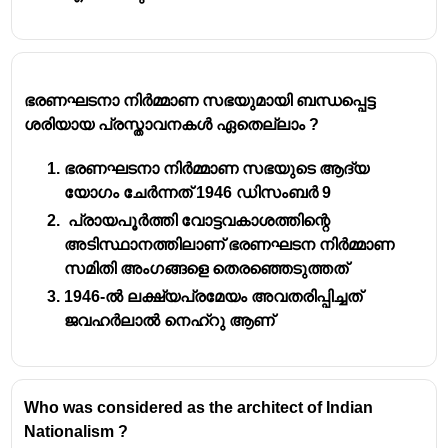
ഭരണഘടനാ നിർമ്മാണ സഭയുമായി ബന്ധപ്പെട്ട
ശരിയായ പ്രസ്താവനകൾ ഏതെല്ലാം ?
ഭരണഘടനാ നിർമ്മാണ സഭയുടെ ആദ്യ
യോഗം ചേർന്നത് 1946 ഡിസംബർ 9
പ്രായപൂർത്തി വോട്ടവകാശത്തിന്റെ
അടിസ്ഥാനത്തിലാണ് ഭരണഘടന നിർമ്മാണ
സമിതി അംഗങ്ങളെ തെരഞ്ഞെടുത്തത്
1946-ൽ ലക്ഷ്യപ്രമേയം അവതരിപ്പിച്ചത്
ജവഹർലാൽ നെഹ്റു ആണ്
Who was considered as the architect of Indian
Nationalism ?