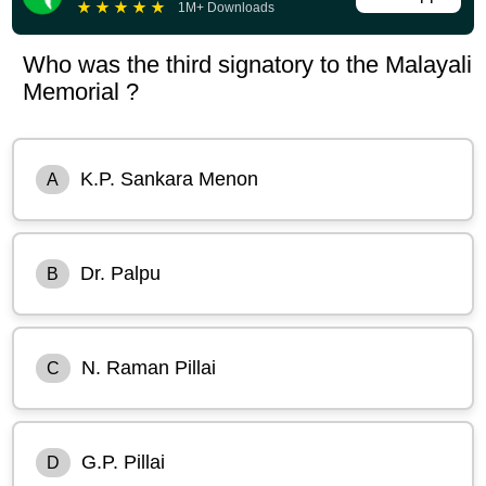
★
★
★
★
★
1M+ Downloads
Who was the third signatory to the Malayali
Memorial ?
K.P. Sankara Menon
A
Dr. Palpu
B
N. Raman Pillai
C
G.P. Pillai
D