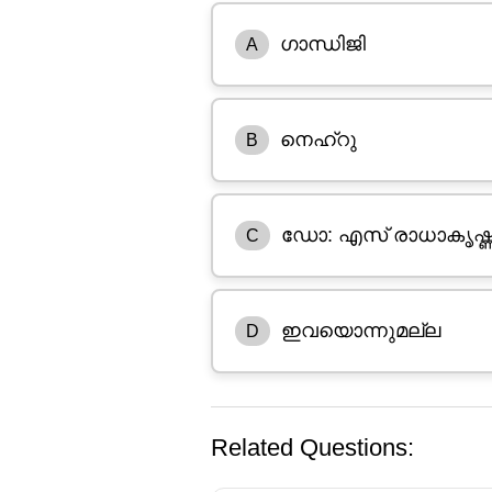
ഗാന്ധിജി
A
നെഹ്റു
B
ഡോ: എസ് രാധാകൃഷ്
C
ഇവയൊന്നുമല്ല
D
Related Questions: