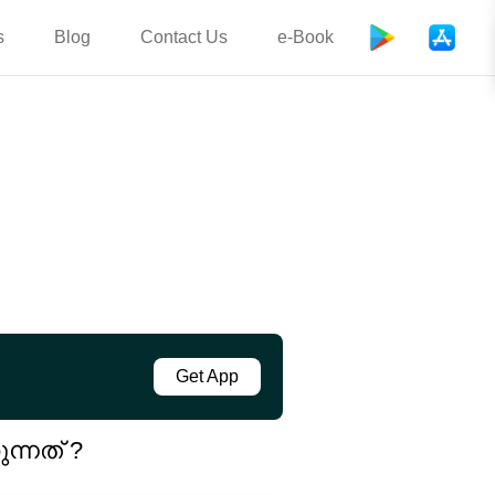
s
Blog
Contact Us
e-Book
Get App
്നത് ?