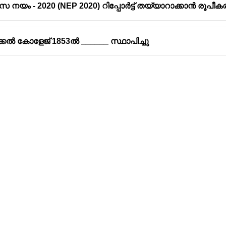
 നയം - 2020 (NEP 2020) റിപ്പോർട്ട് തയ്യാറാക്കാൻ രൂപീ
കൽ കോളേജ് 1853ൽ ______ സ്ഥാപിച്ചു
Address
Company
Valamkottil Towers,
Privacy Polic
Judgemukku,
Contact Us
App
Thrikkakara PO
Terms & cond
682021,
Refund Polic