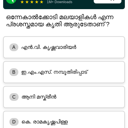
★
★
★
★
★
1M+ Downloads
ഒന്നേകാല്‍ക്കോടി മലയാളികള്‍ എന്ന
പ്രശസ്തമായ കൃതി ആരുടേതാണ് ?
എന്‍.വി. കൃഷ്ണവാരിയര്‍
A
ഇ.എം.എസ്. നമ്പൂതിരിപ്പാട്
B
ആനി മസ്ക്രീന്‍
C
കെ. രാമകൃഷ്ണപിള്ള
D