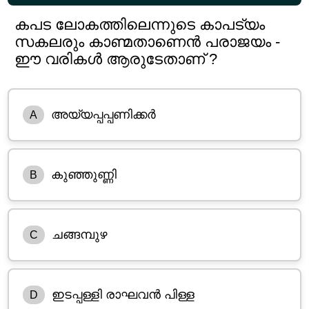
കപട ലോകത്തിലെന്നുടെ കാപട്യം
സകലരും കാണ്മതാണെൻ പരാജയം -
ഈ വരികൾ ആരുടേതാണ് ?
അയ്യപ്പപ്പണിക്കർ
A
കുഞ്ഞുണ്ണി
B
ചങ്ങമ്പുഴ
C
ഇടപ്പള്ളി രാഘവൻ പിള്ള
D