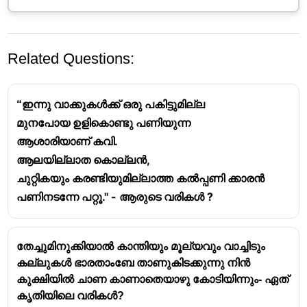
Related Questions:
“ഇന്നു വാക്കുകൾക്ക് ഒരു പകിട്ടുമില്ല
മുനപോയ ഉളികൊണ്ടു പണിയുന്ന
ആശാരിയാണ് കവി.
ആലയില്ലാത കൊല്ലൻ,
കുഞ്ഞുണ്ണി മാഷിന്റെ കവിതകൾക്ക് അവയുടെ
ചുറ്റികയും കരണ്ടിയുമില്ലാത്ത കൽപ്പണി ക്കാരൻ
സൂക്ഷ്മതയും
(Laconism),
ആഴത്തിലുള്ള
പണിനടന്നേ പറ്റൂ.'' - ആരുടെ വരികൾ ?
തത്ത്വചിന്തയും
(Philosophical depth),
ആത്മവിമർശനവും
(Self-criticism) ഒരു പ്രത്യേക
വ്യക്തിത്വം നൽകുന്നു.
തേച്ചുമിനുക്കിയാൽ കാന്തിയും മൂല്യവും വാച്ചിടും
ഈ വരികളിൽ, ലോകത്തിൻ്റെ
കല്ലുകൾ ഭാരതാംബേ താണുകിടക്കുന്നു നിൻ
കപടതയെക്കുറിച്ചുള്ള വിമർശനത്തോടൊപ്പം,
കുക്ഷിയിൽ ചാണ കാണാതെയാഴു കോടിയിന്നും- ഏത്
തൻ്റെ
കാപട്യം
മറച്ചുവെക്കാൻ തനിക്ക്
കൃതിയിലെ വരികൾ?
കഴിഞ്ഞില്ലല്ലോ എന്ന
ആത്മപരിശോധനയും