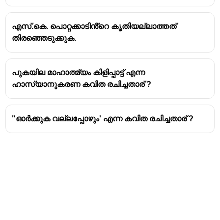
പരാജയബോധവും
അദ്ദേഹം ലളിതമായ
ഭാഷയിൽ അവതരിപ്പിക്കുന്നു. ഇത്
എസ്.കെ. പൊറ്റക്കാടിൻ്റെ കൃതിയല്ലാത്തത്
അദ്ദേഹത്തിൻ്റെ കവിതകളുടെ മുഖമുദ്രയാണ്.
തിരഞ്ഞെടുക്കുക.
പുകയില മാഹാത്മ്യം കിളിപ്പാട്ട് എന്ന
ഹാസ്യാനുകരണ കവിത രചിച്ചതാര് ?
"ഓർക്കുക വല്ലപ്പോഴും' എന്ന കവിത രചിച്ചതാര് ?