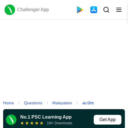
Challenger App
Home
Questions
Malayalam
കവിത
/
/
/
No.1 PSC Learning App
Get App
★
★
★
★
★
1M+ Downloads