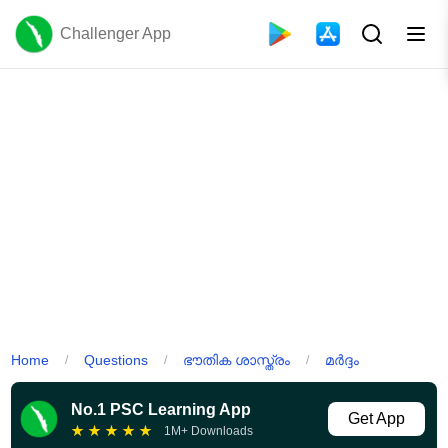
Challenger App
Home
Questions
ഭൗതിക ശാസ്ത്രം
മർദ്ദം
/
/
/
No.1 PSC Learning App
Get App
★
★
★
★
★
1M+ Downloads