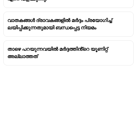
ആഴങ്ങളിലേക്ക് പോകുന്തോറും ചുറ്റുമുള്ള
ജലത്തിന്റെ മർദ്ദം വർദ്ധിക്കുന്നു. ഈ മർദ്ദം
വാതകങ്ങൾ ദ്രാവകങ്ങളിൽ മർദ്ദം പ്രയോഗിച്ച്
ശ്വാസകോശത്തിനകത്തും വർദ്ധിക്കുന്നതിനാൽ,
ലയിപ്പിക്കുന്നതുമായി ബന്ധപ്പെട്ട നിയമം
ശ്വാസമെടുക്കുന്ന വായു സങ്കോചിക്കുകയും
കുറഞ്ഞ സ്ഥലത്ത് ഉൾക്കൊള്ളുകയും
ചെയ്യുന്നു.
താഴെ പറയുന്നവയിൽ മർദ്ദത്തിൻ്റെ യൂണിറ്റ്
മർദ്ദം കുറയുന്നതിനനുസരിച്ച് വികാസം:
തിരികെ
അല്ലാത്തത്
ഉപരിതലത്തിലേക്ക് വരുമ്പോൾ, ചുറ്റുമുള്ള
ജലത്തിന്റെ മർദ്ദം കുറയുന്നു. ബോയിൽ
നിയമപ്രകാരം, താപനില
സ്ഥിരമായിരിക്കുമ്പോൾ, ഒരു വാതകത്തിന്റെ
വ്യാപ്തം മർദ്ദത്തിന് വിപരീതാനുപാതത്തിലാണ്.
അതിനാൽ, ശ്വാസകോശത്തിൽ
അടങ്ങിയിരിക്കുന്ന വായു വികസിക്കാൻ
തുടങ്ങുന്നു.