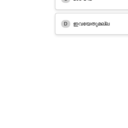
ഇവയേതുമല്ല
D
'P' ഭൂകമ്പ തരംഗത്തിന്റെ 
ദൂരത്തിനുള്ളിലാണ്. ഭൂകമ്പത
രേഖപ്പെടുത്തപ്പെടുന്നില്ല.