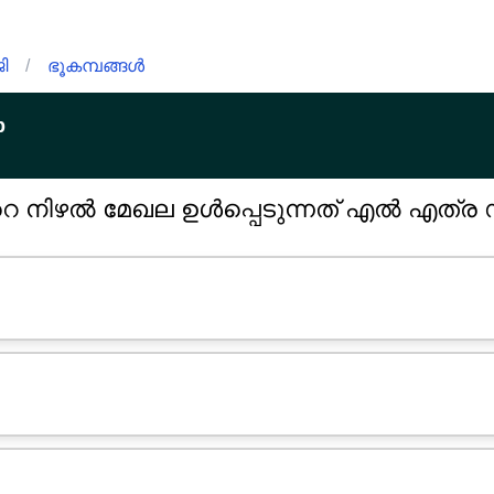
ി
/
ഭൂകമ്പങ്ങൾ
p
്റെ നിഴൽ മേഖല ഉൾപ്പെടുന്നത് എൽ എത്ര ഡ