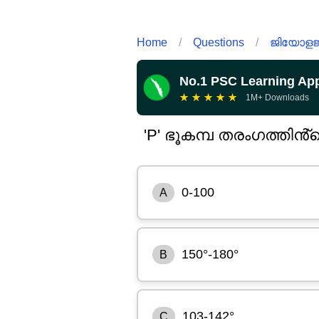
Home
/
Questions
/
ജിയോളജ
No.1 PSC Learning Ap
★
★
★
★
★
1M+ Downloads
'P' ഭൂകമ്പ തരംഗത്തിൻ
0-100
A
150°-180°
B
103-142°
C