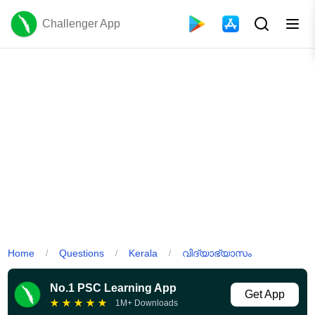
Challenger App
Home
Questions
Kerala
വിദ്യാഭ്യാസം
/
/
/
No.1 PSC Learning App
Get App
★
★
★
★
★
1M+ Downloads