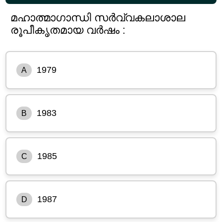
മഹാത്മാഗാന്ധി സർവ്വകലാശാല
രൂപീകൃതമായ വർഷം :
1979
A
1983
B
1985
C
1987
D