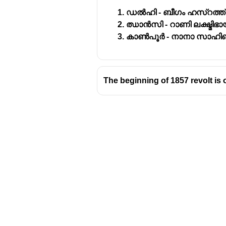
ഡൽഹി - ബീഗം ഹസ്റത്
ഝാൻസി - റാണി ലക്ഷ്മിഭാ
കാൺപൂർ - നാനാ സാഹി
The beginning of 1857 revolt is 