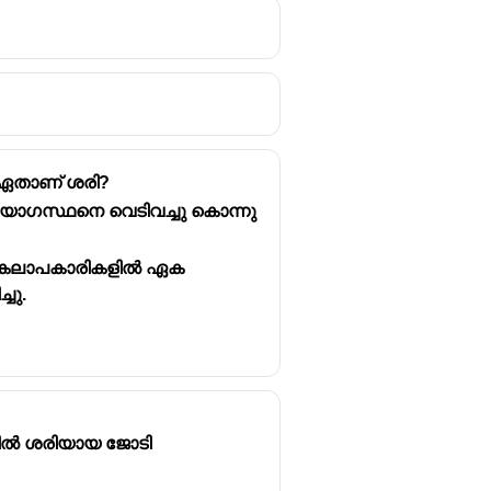
pendence) എന്നും
കിച്ച് സേനാംഗങ്ങൾ
 ഏതാണ് ശരി?
്യോഗസ്ഥനെ വെടിവച്ചു കൊന്നു
 സ്വാതന്ത്ര്യ സമരം
താ കലാപകാരികളിൽ ഏക
ചു.
്പിൽ ശരിയായ ജോടി