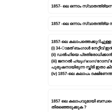
1857- ലെ ഒന്നാം സ്വാതന്ത്ര്യ
1857 -ലെ ഒന്നാം സ്വാതന്ത്ര്യ സമര
ഒന്നാം ഇന്ത്യൻ സ്വാതന്ത്ര്
ഇതിനെ
സിപായി ഉദ്ധ്രേവം
(Sep
അറിയപ്പെടുന്നു. ബ്രിട്ടീഷ് വ
1857-ലെ കലാപത്തെക്കുറിച്ചു
(സിപായികൾ) മുതലായവർ.
(i) 34-ാമത് ബംഗാൾ നേറ്റീവ്
ഇത് ഇന്ത്യയിലെ സ്വാതന്ത്ര്യ 
(ii) ഡൽഹിയെ പ്രതിരോധിക്കാൻ
വിജയിക്കുകയും ചെയ്തിട്ടുണ്ട്.
(iii) ജനറൽ
ഹ്യൂഗ് റോസ്
റോസ് ജ
പുരുഷനായിരുന്ന സ്ത്രി ഇതാ കിട
(iv) 1857-ലെ കലാപം ദക്ഷിണേന്ത
1857 ലെ കലാപവുമായി ബന്ധപ്പെ
തിരഞ്ഞെടുക്കുക ?