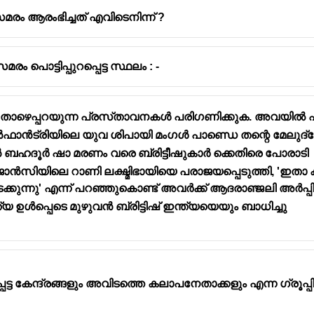
സമരം ആരംഭിച്ചത് എവിടെനിന്ന് ?
ം പൊട്ടിപ്പുറപ്പെട്ട സ്ഥലം : -
യ സമരം
1857
-ൽ നടന്നതാണ്.
oy Mutiny) എന്നും,
നാഷണൽ വിമോചനം
(First War of Inde
്യവസ്ഥയ്‌ക്കെതിരെ പ്രക്ഷോഭം നടത്തിയതായിരുന്നു, പ്രത്യേ
ള്ള താഴെപ്പറയുന്ന പ്രസ്‌താവനകൾ പരിഗണിക്കുക. അവയിൽ
 ഇൻഫാൻട്രിയിലെ യുവ ശിപായി മംഗൾ പാണ്ഡെ തന്റെ മേലുദ
സമരത്തിന് തുടക്കം കുറിക്കുകയും പിന്നീട് 1947-ൽ ഇന്ത്യ
 ബഹദൂർ ഷാ മരണം വരെ ബ്രിട്ടീഷുകാർ ക്കെതിരെ പോരാടി
ാൻസിയിലെ റാണി ലക്ഷ്മ‌ിഭായിയെ പരാജയപ്പെടുത്തി, 'ഇ
ക്കുന്നു' എന്ന് പറഞ്ഞുകൊണ്ട് അവർക്ക് ആദരാഞ്ജലി അർപ്പിച്
്യ ഉൾപ്പെടെ മുഴുവൻ ബ്രിട്ടിഷ് ഇന്ത്യയെയും ബാധിച്ചു
ട്ട കേന്ദ്രങ്ങളും അവിടത്തെ കലാപനേതാക്കളും എന്ന ഗ്രൂപ