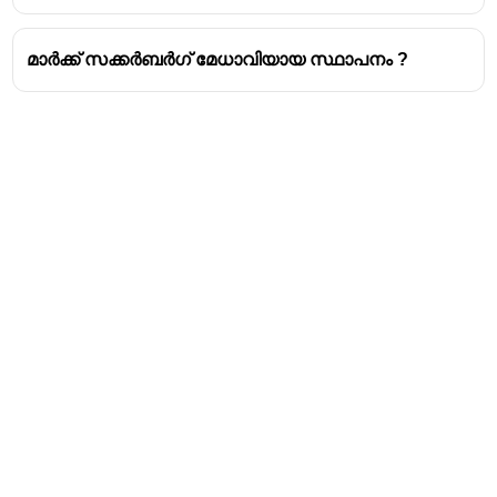
മാർക്ക് സക്കർബർഗ് മേധാവിയായ സ്ഥാപനം ?
Address
Valamkottil Towers,
Judgemukku,