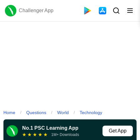
Challenger App
Home
Questions
World
Technology
/
/
/
No.1 PSC Learning App
Get App
★
★
★
★
★
1M+ Downloads