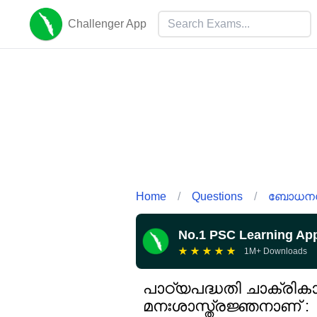
Challenger App
Home
/
Questions
/
ബോധനശാ
No.1 PSC Learning Ap
★
★
★
★
★
1M+ Downloads
പാഠ്യപദ്ധതി ചാക്രിക
മനഃശാസ്ത്രജ്ഞനാണ് :