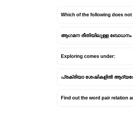
Which of the following does not
ആഗമന രീതിയിലുള്ള ബോധനം
ചാക്രികപാഠ്യപദ്ധതി
സംഖ്യാവബോധവും സങ്ക
സന്ദർഭങ്ങളിൽ വീണ്ടും വീ
Exploring comes under:
പാഠ്യപദ്ധതി ചാക്രികാര
ബ്രൂണർ
പ്രക്രിയാ ശേഷികളിൽ ആദ്യത്ത
സ്വാഭാവികമായ സന്ദർഭങ
ദൃഢമാവുന്നത് എന്ന് അഭിപ്
ഒരാശയം പൂർണമായി പഠിച്
Find out the word pair relation an
ഉദാഹരണം :
പ്രൈമറി ക
പിന്നീട് വ്യവകലനം തുടർ
ചാക്രികാനുഭവങ്ങൾ ആശയ