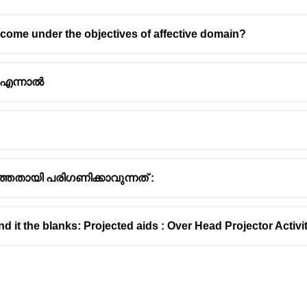
 come under the objectives of affective domain?
 എന്നാൽ
ലനവും വ്യവകലനവുമൊക്കെയായി ബന്ധപ്പെട്ട അനുഭവങ്
ണ്ടും അവതരിപ്പിക്കുന്നതാണ് -
ചാക്രികപാഠ്യപദ്ധതി
ോഹണരീതിയിലാവണം എന്ന് നിർദ്ദേശിച്ച വിദ്യഭ്യാസ മനഃശ
േതായി പരിഗണിക്കാവുന്നത് :
്ങളിൽ വീണ്ടും വീണ്ടും ഒരാശയവുമായി ബന്ധപ്പെടുമ്പോ
രായപ്പെട്ടത് -
ബ്രൂണർ
ചശേഷം വേറൊന്ന് അവതരിപ്പിക്കുന്ന രീതി -
രേഖീയ രീതി
d it the blanks: Projected aids : Over Head Projector Activity ai
്ലാസുകളിലെ ഗണിത പുസ്തകത്തിൽ സംഖ്യാബോധം പൂർണമാ
ന്ന് ഭിന്നസംഖ്യകൾ എന്ന രീതിയിലാണ് പാഠഭാഗങ്ങൾ ക്രമീകരി
രൂപീകരണത്തിനാവശ്യമാണെന്ന് വാദിച്ചത് -
ജെറോം എസ