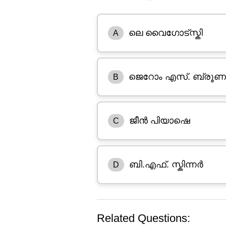
ലെ വൈഗോട്സ്കി
A
ജെറോം എസ്. ബ്രൂ
B
ജീൻ പിയാഷെ
C
ബി.എഫ്. സ്കിന്നർ
D
Related Questions: