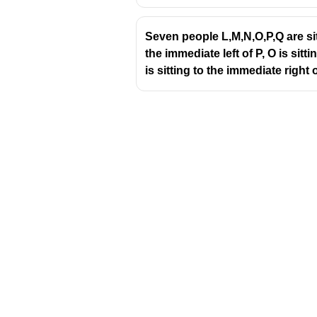
Seven people L,M,N,O,P,Q are sitt
the immediate left of P, O is sitt
is sitting to the immediate right 
Download Challenger 