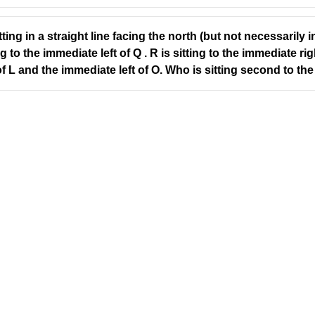
ing in a straight line facing the north (but not necessarily in
ing to the immediate left of Q . R is sitting to the immediate ri
of L and the immediate left of O. Who is sitting second to the 
Address
Company
Valamkottil Towers,
Privacy Polic
Judgemukku,
Contact Us
App
Thrikkakara PO
Terms & cond