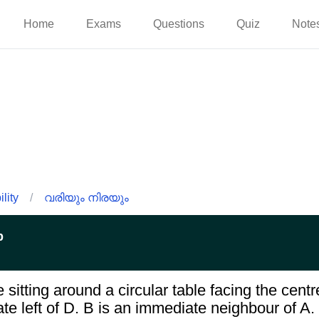
Home
Exams
Questions
Quiz
Note
lity
/
വരിയും നിരയും
p
sitting around a circular table facing the centre.
ate left of D. B is an immediate neighbour of A