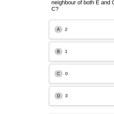
neighbour of both E and 
C?
2
A
1
B
0
C
3
D