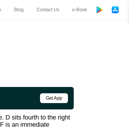
s
Blog
Contact Us
e-Book
Get App
 D sits fourth to the right
. F is an immediate