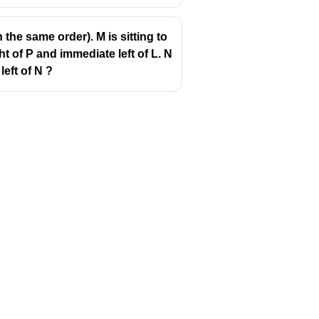
 the same order). M is sitting to
ght of P and immediate left of L. N
left of N ?
Follow us
y
Youtube
Instagram
itions
Facebook