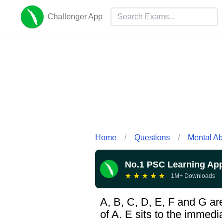
Challenger App
Home
/
Questions
/
Mental Abi
No.1 PSC Learning Ap
★
★
★
★
★
1M+ Downloads
A, B, C, D, E, F and G are 
of A. E sits to the immedi