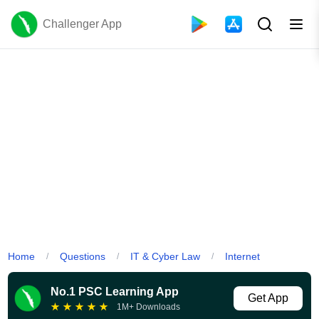
Challenger App
Home
Questions
IT & Cyber Law
Internet
/
/
/
No.1 PSC Learning App
Get App
★
★
★
★
★
1M+ Downloads