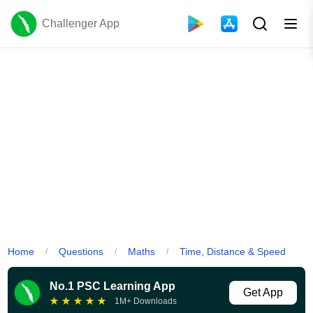
Challenger App
Home
Questions
Maths
Time, Distance & Speed
/
/
/
No.1 PSC Learning App
Get App
★
★
★
★
★
1M+ Downloads