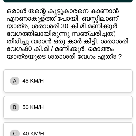
ഒരാൾ തന്റെ കൂട്ടുകാരനെ കാണാൻ
എറണാകുളത്ത് പോയി, ബസ്സിലാണ്
യാത്ര, ശരാശരി 30 കി.മീ.മണിക്കുർ
വേഗത്തിലായിരുന്നു സഞ്ചരിച്ചത്;
തീരിച്ചു വരാൻ ഒരു കാർ കിട്ടി. ശരാശരി
വേഗം60 കി.മീ / മണിക്കുർ, മൊത്തം
യാത്രയുടെ ശരാശരി വേഗം എത്ര ?
45 KM/H
A
50 KM/H
B
40 KM/H
C