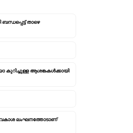
്ധപ്പെട്ട് താഴെ
ീവനും സ്വാതന്ത്രവും
ം.
 കുറിച്ചുള്ള ആശങ്കകൾക്കായി
ർപ്പവകാശ ലംഘനത്തോടാണ്