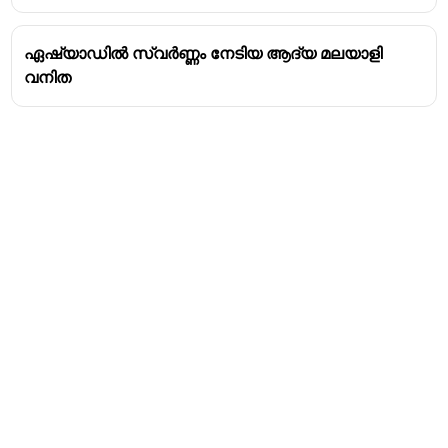
ഏഷ്യാഡിൽ സ്വർണ്ണം നേടിയ ആദ്യ മലയാളി
വനിത
Address
Valamkottil Towers,