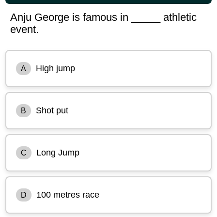
Anju George is famous in _____ athletic
event.
High jump
A
Shot put
B
Long Jump
C
100 metres race
D