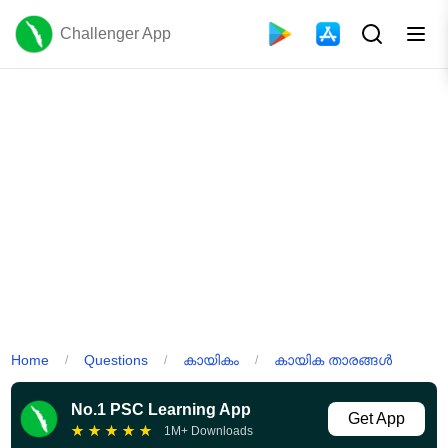
Challenger App
Home
Questions
കായികം
കായിക താരങ്ങൾ
/
/
/
No.1 PSC Learning App
Get App
★
★
★
★
★
1M+ Downloads