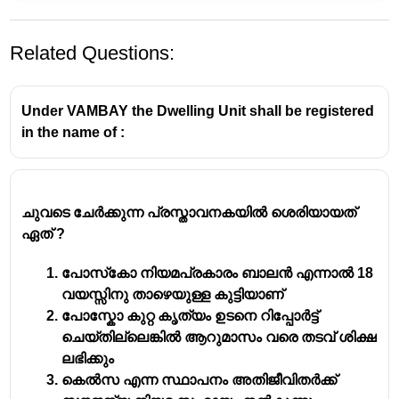
Related Questions:
Under VAMBAY the Dwelling Unit shall be registered
in the name of :
ചുവടെ ചേർക്കുന്ന പ്രസ്താവനകയിൽ ശെരിയായത്
ഏത് ?
പോസ്‌കോ നിയമപ്രകാരം ബാലൻ എന്നാൽ 18
വയസ്സിനു താഴെയുള്ള കുട്ടിയാണ്
പോസ്കോ കുറ്റ കൃത്യം ഉടനെ റിപ്പോർട്ട്
ചെയ്തില്ലെങ്കിൽ ആറുമാസം വരെ തടവ് ശിക്ഷ
ലഭിക്കും
കെൽസ എന്ന സ്ഥാപനം അതിജീവിതർക്ക്