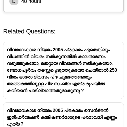
48 hours
D
Related Questions:
വിവരാവകാശ നിയമം 2005 പ്രകാരം ഏതെങ്കിലും
വിധത്തിൽ വിവരം നൽകുന്നതിൽ കാലതാമസം
വരുത്തുകയോ, തെറ്റായ വിവരങ്ങൾ നൽകുകയോ,
ബോധപൂർവം തടസ്സപ്പെടുത്തുകയോ ചെയ്താൽ 250
വീതം ഓരോ ദിവസം പിഴ ചുമത്തേണ്ടതും
അത്തരത്തിലുള്ള പിഴ സംഖ്യ എത്ര രൂപയിൽ
കവിയാൻ പാടില്ലാത്തതുമാകുന്നു ?
വിവരാവകാശ നിയമം 2005 പ്രകാരം സെൻട്രൽ
ഇൻഫർമേഷൻ കമ്മീഷണർമാരുടെ പരമാവധി എണ്ണം
എത്ര ?