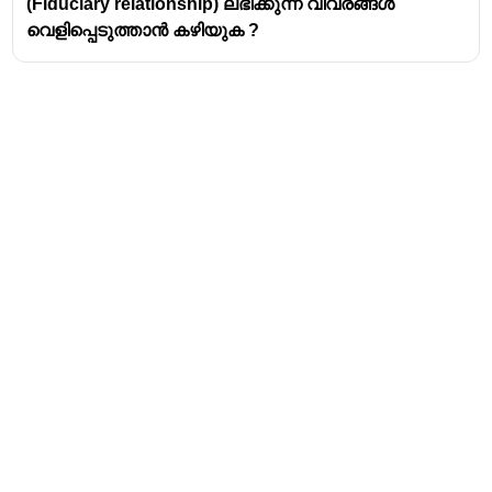
(Fiduciary relationship) ലഭിക്കുന്ന വിവരങ്ങൾ
വെളിപ്പെടുത്താൻ കഴിയുക ?
Address
Valamkottil Towers,
Judgemukku,
Download Challenger App