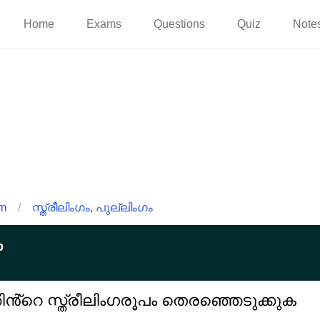
Home
Exams
Questions
Quiz
Note
am
/
സ്ത്രീലിംഗം, പുല്ലിംഗം
p
ൻ്റെ സ്ത്രീലിംഗരൂപം തെരഞ്ഞെടുക്കുക