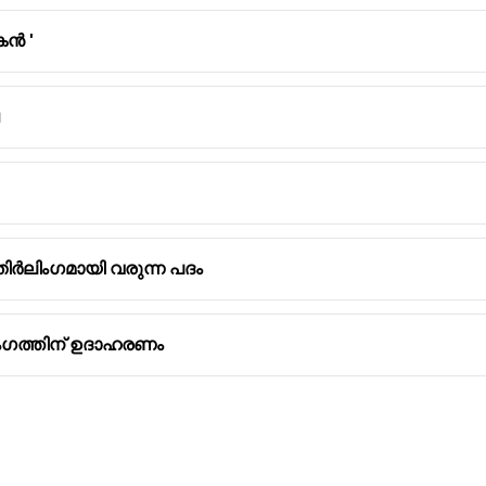
കൻ '
ിർലിംഗമായി വരുന്ന പദം
ീലിംഗത്തിന് ഉദാഹരണം