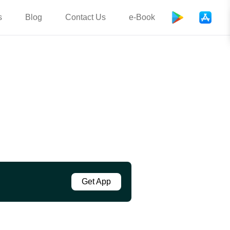
s
Blog
Contact Us
e-Book
Get App