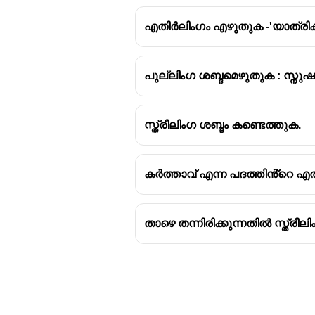
എതിർലിംഗം എഴുതുക -'യാത്രി
പുല്ലിംഗ ശബ്ദമെഴുതുക : സ്നുഷ
പുല്ലിംഗവും സ്ത്രീലിംഗവും
പ്രേഷകൻ - പ്രേഷക
സ്ത്രീലിംഗ ശബ്ദം കണ്ടെത്തുക.
കാടൻ - കാടത്തി
കാര്യസ്ഥൻ - കാര്യസ്ഥ
നേതാവ് - നേത്രി
കർത്താവ് എന്ന പദത്തിൻ്റെ എത
താഴെ തന്നിരിക്കുന്നതിൽ സ്ത്ര