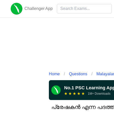
Challenger App
Home
/
Questions
/
Malayal
No.1 PSC Learning Ap
★
★
★
★
★
1M+ Downloads
പ്രേഷകൻ എന്ന പദത്തി