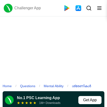
Challenger App
Home
Questions
Mental Ability
ശ്രേണികൾ
/
/
/
No.1 PSC Learning App
Get App
★
★
★
★
★
1M+ Downloads