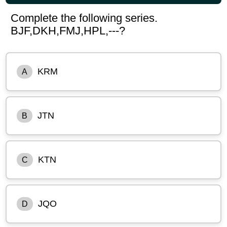
Complete the following series.
BJF,DKH,FMJ,HPL,---?
KRM
A
JTN
B
KTN
C
JQO
D