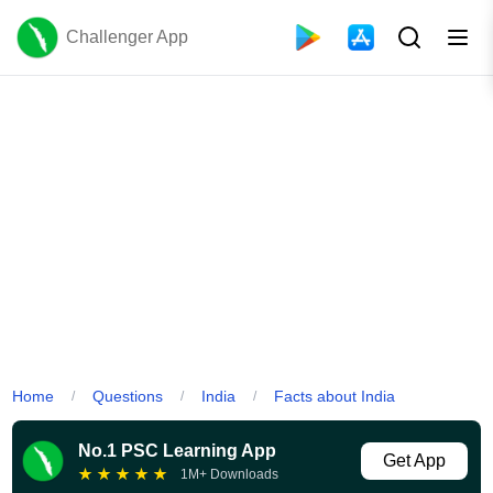
Challenger App
Home
Questions
India
Facts about India
/
/
/
No.1 PSC Learning App
Get App
★
★
★
★
★
1M+ Downloads