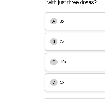
with just three doses?
3x
A
7x
B
10x
C
5x
D