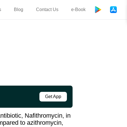
s
Blog
Contact Us
e-Book
Get App
tibiotic, Nafithromycin, in
mpared to azithromycin,