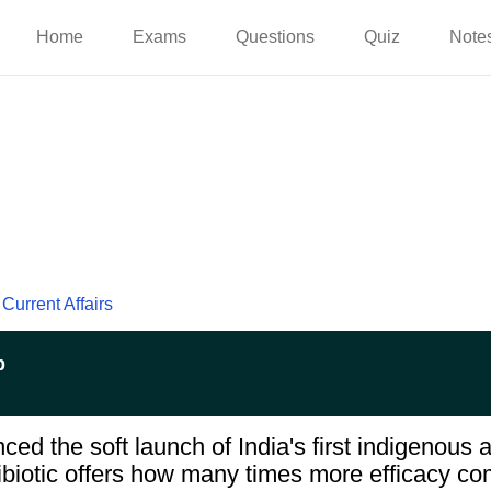
Home
Exams
Questions
Quiz
Note
Current Affairs
p
ed the soft launch of India's first indigenous an
biotic offers how many times more efficacy co