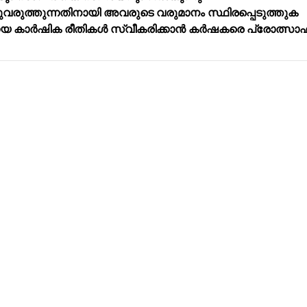
ുവരുത്തുന്നതിനായി അവരുടെ വരുമാനം സ്ഥിരപ്പെടുത്തുക
കാർഷിക രീതികൾ സ്വീകരിക്കാൻ കർഷകരെ പ്രോത്സാഹിപ്
Address
Company
Valamkottil Towers,
Privacy Polic
Judgemukku,
Contact Us
App
Thrikkakara PO
Terms & cond
682021,
Refund Polic