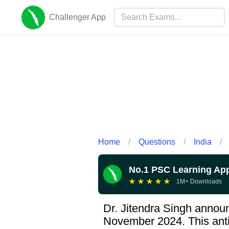
Challenger App
Home
/
Questions
/
India
/
No.1 PSC Learning Ap
★
★
★
★
★
1M+ Downloads
Dr. Jitendra Singh announc
November 2024. This anti