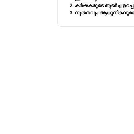
കർഷകരുടെ തുടർച്ച ഉറപ്പ
നൂതനവും ആധുനികവുമായ 
Download Challenger 