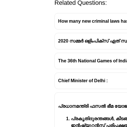
Related Questions:
How many new criminal laws has
2020 സമ്മർ ഒളിംപിക്സ് ഏത് സ്
The 36th National Games of Indi
Chief Minister of Delhi :
പ്രധാനമന്ത്രി ഫസൽ ഭീമ യോജ
പ്രകൃതിദുരന്തങ്ങൾ, കീട
ഇൻഷ്യൂറൻസ് പരിപക്ഷയ