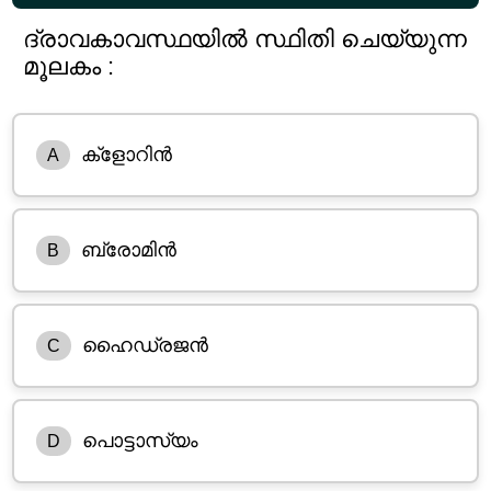
ദ്രാവകാവസ്ഥയിൽ സ്ഥിതി ചെയ്യുന്ന
മൂലകം :
ക്ളോറിൻ
A
ബ്രോമിൻ
B
ഹൈഡ്രജൻ
C
പൊട്ടാസ്യം
D