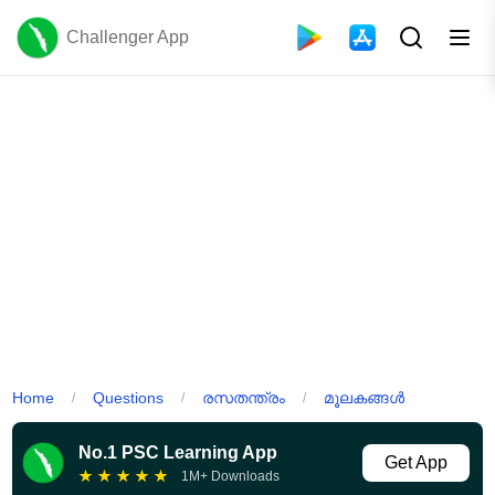
Challenger App
Home
Questions
രസതന്ത്രം
മൂലകങ്ങൾ
/
/
/
No.1 PSC Learning App
Get App
★
★
★
★
★
1M+ Downloads