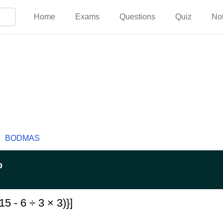
Home
Exams
Questions
Quiz
No
BODMAS
p
15 - 6 ÷ 3 × 3)}]