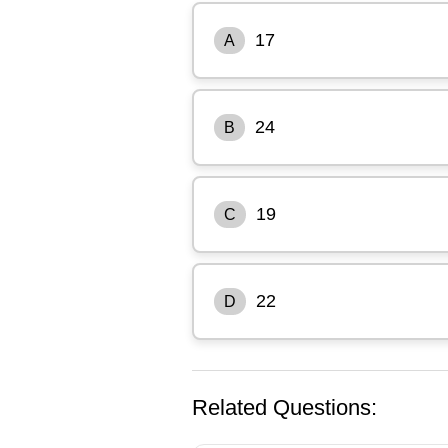
17
A
24
B
19
C
22
D
Related Questions: