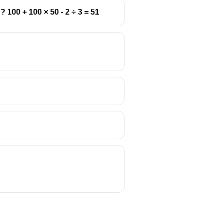
0 + 100 × 50 - 2 ÷ 3 = 51
owing the BODMAS/PEMDAS rule