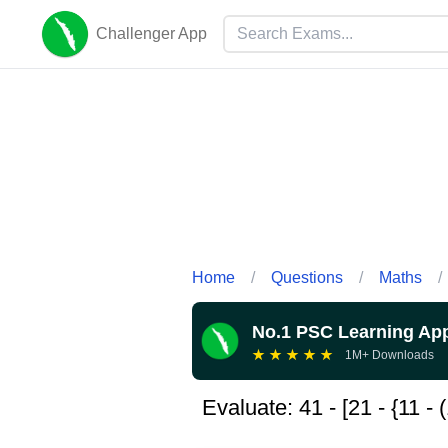
Challenger App
Home
/
Questions
/
Maths
/
No.1 PSC Learning Ap
★
★
★
★
★
1M+ Downloads
Evaluate: 41 - [21 - {11 - (