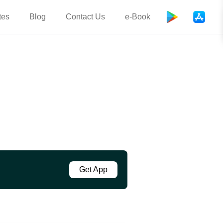
tes
Blog
Contact Us
e-Book
Get App