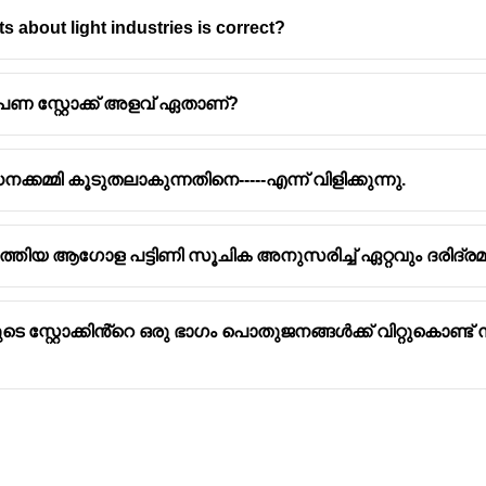
s about light industries is correct?
 പണ സ്റ്റോക്ക് അളവ് ഏതാണ്?
്കമ്മി കൂടുതലാകുന്നതിനെ-----എന്ന് വിളിക്കുന്നു.
ത്രത്തിന്റെ പിതാവ്
റിമെന്റ്സ്' എന്ന കൃതിയുടെ രചയിതാവ്.
്' എന്ന പ്രശസ്തമായ സാമ്പത്തിക ശാസ്ത്ര ഗ്രന്ഥം എഴുതി
ുത്തിയ ആഗോള പട്ടിണി സൂചിക അനുസരിച്ച് ഏറ്റവും ദരിദ്രമ
ചര്യങ്ങൾ മെച്ചപ്പെടുത്തുവാനുള്ള താത്പര്യം അവരെ സാ
നാൽ സാമ്പത്തിക വ്യവസ്ഥയിൽ സർക്കാരിന്റെ അധിക ഇടപെ
 വാദഗതിയുടെ ഉപജ്ഞാതാവ്
്റ്റോക്കിൻ്റെ ഒരു ഭാഗം പൊതുജനങ്ങൾക്ക് വിറ്റുകൊണ്ട് 