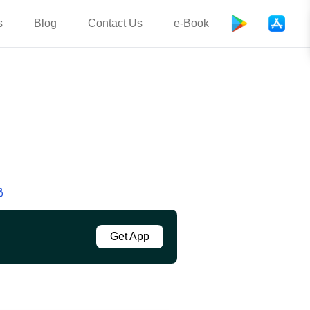
s
Blog
Contact Us
e-Book
ൾ
Get App