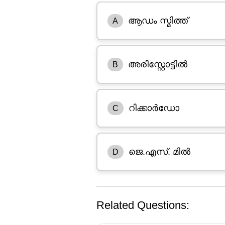
ആഡം സ്മിത്ത്
A
അരിസ്റ്റോട്ടിൽ
B
റിക്കാർഡോ
C
ജെ.എസ്. മിൽ
D
Related Questions: