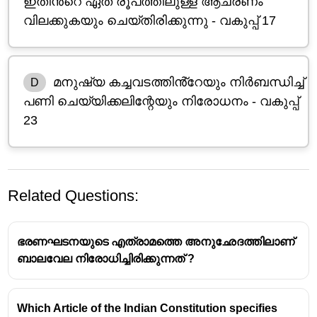
ഇതിൻ്റെ ഏത് രൂപത്തിലുള്ള ആചരണം
വിലക്കുകയും ചെയ്തിരിക്കുന്നു - വകുപ്പ് 17
മനുഷ്യ കച്ചവടത്തിൻ്റേയും നിർബന്ധിച്ച്
D
പണി ചെയ്യിക്കലിന്റേയും നിരോധനം - വകുപ്പ്
23
Related Questions:
ഭരണഘടനയുടെ എത്രാമത്തെ അനുഛേദത്തിലാണ്
ബാലവേല നിരോധിച്ചിരിക്കുന്നത് ?
Which Article of the Indian Constitution specifies