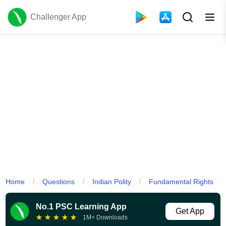
Challenger App
Home
Questions
Indian Polity
Fundamental Rights
/
/
/
No.1 PSC Learning App
Get App
★
★
★
★
★
1M+ Downloads