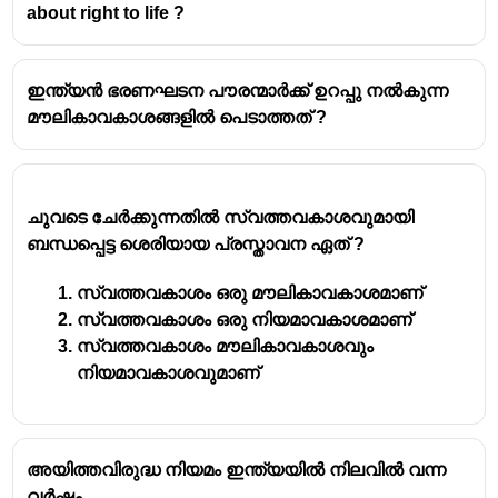
about right to life ?
ഓപ്ഷൻ A, C, D എന്നിവയെല്ലാം ഇന്ത്യൻ
ഭരണഘടനയിലെ
അടിസ്ഥാന
അവകാശങ്ങളെക്കുറിച്ച്
(Fundamental Rights)
ഇന്ത്യൻ ഭരണഘടന പൗരന്മാർക്ക് ഉറപ്പു നൽകുന്ന
പറയുന്ന വകുപ്പുകളാണ്.
മൗലികാവകാശങ്ങളിൽ പെടാത്തത് ?
വകുപ്പ് 18: സ്ഥാനപ്പേരുകൾ
നിരോധിക്കുന്നു.
വകുപ്പ് 17: തൊട്ടുകൂടായ്മ
ചുവടെ ചേർക്കുന്നതിൽ സ്വത്തവകാശവുമായി
നിരോധിക്കുന്നു.
ബന്ധപ്പെട്ട ശെരിയായ പ്രസ്താവന ഏത് ?
വകുപ്പ് 23: മനുഷ്യക്കടത്തും
നിർബന്ധിത തൊഴിലും നിരോധിക്കുന്നു.
സ്വത്തവകാശം ഒരു മൗലികാവകാശമാണ്
സ്വത്തവകാശം ഒരു നിയമാവകാശമാണ്
ഓപ്ഷൻ B,
മാർഗ്ഗനിർദ്ദേശക തത്വങ്ങളിൽ
സ്വത്തവകാശം മൗലികാവകാശവും
(Directive Principles of State Policy)
നിയമാവകാശവുമാണ്
ഉൾപ്പെടുന്ന വകുപ്പാണ്. ഇത് രാഷ്ട്രം
നടപ്പിലാക്കാൻ ശ്രമിക്കേണ്ട ചില
തത്വങ്ങളെക്കുറിച്ചാണ് പറയുന്നത്, ഇത് ഒരു
അയിത്തവിരുദ്ധ നിയമം ഇന്ത്യയിൽ നിലവിൽ വന്ന
അടിസ്ഥാന അവകാശമല്ല.
വർഷം