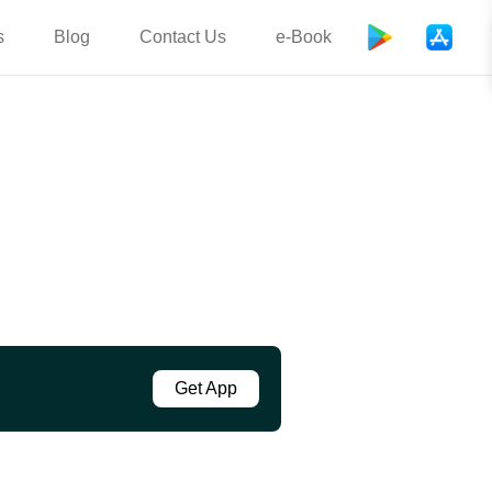
s
Blog
Contact Us
e-Book
Get App