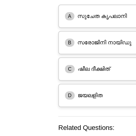
സുചേത കൃപലാനി
A
സരോജിനി നായിഡു
B
ഷീല ദീക്ഷിത്
C
ജയലളിത
D
Related Questions: