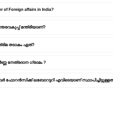
 of Foreign affairs in India?
രവകുപ്പ് മന്ത്രിയാണ്?
ത്രിമ തടാകം ഏത്?
ണ്ണ നേത്രദാന ഗ്രാമം ?
ോറൻസിക്ക് ലബോറട്ടറി എവിടെയാണ് സ്ഥാപിച്ചിട്ടുള്ളത്