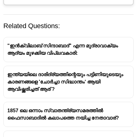
Related Questions:
"ഇൻക്വിലാബ് സിന്ദാബാദ്" എന്ന മുദ്രാവാക്യം
ആദ്യം മുഴക്കിയ വിപ്ലവകാരി:
ഇന്ത്യയിലെ ദാരിദ്ര്യത്തിന്റെയും പട്ടിണിയുടെയും
ഭാരതത്തിലെ ബ്രിട്ടീഷു ഭരണത്തെ തകർത്ത്
കാരണങ്ങളെ 'ചോർച്ചാ സിദ്ധാന്തം' ആയി
സ്വാതന്ത്ര്യം നേടാൻ സൈന്യത്തിനെ
ആവിഷ്ക്കരിച്ചത് ആര് ?
ഉപയോഗിക്കണമെന്ന ഭാരതീയ
ദേശീയതാവാദികളുടെ വിശ്വാസമാണ്
ഇന്ത്യൻ നാഷണൽ ആർമിയുടെ
1857 ലെ ഒന്നാം സ്വാതന്ത്ര്യസമരത്തിൽ
ഉത്ഭവത്തിനു കാരണം.
ഫൈസാബാദിൽ കലാപത്തെ നയിച്ച നേതാവാര്?
1942-ൽ റാഷ് ബിഹാരി ബോസ്
സ്ഥാപിച്ചത്
ആദ്യം ക്യാപ്റ്റൻ
മോഹൻ സിംഗ്
നയിച്ചു
പിന്നീട് സുഭാഷ് ചന്ദ്രബോസ് നയിച്ചു,