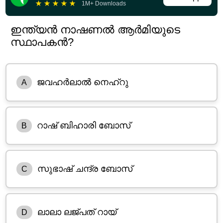
★
★
★
★
★
1M+ Downloads
ഇന്ത്യൻ നാഷണൽ ആർമിയുടെ
സ്ഥാപകൻ?
ജവഹർലാൽ നെഹ്റു
A
റാഷ് ബിഹാരി ബോസ്
B
സുഭാഷ് ചന്ദ്ര ബോസ്
C
ലാലാ ലജ്പത് റായ്
D