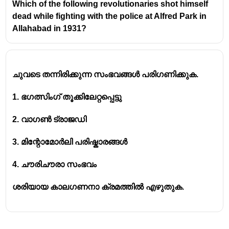
Which of the following revolutionaries shot himself
അദ്ദേഹം അതിനെ
ആസാദ് ഹിന്ദ് ഫൗജ്
എന്ന്
dead while fighting with the police at Alfred Park in
പുനർനാമകരണം ചെയ്തു
Allahabad in 1931?
1945
-ൽ ജപ്പാൻ കീഴടങ്ങുന്നതുവരെ ഈ
സംഘടന നിലനിന്നു.
ജപ്പാൻ സർക്കാർ റാഷ് ബിഹാരി ബോസിനെ
'
സെക്കൻഡ് ഓർഡർ ഓഫ് ദി മെറിറ്റ് ഓഫ് ദി
ചുവടെ തന്നിരിക്കുന്ന സംഭവങ്ങൾ പരിഗണിക്കുക.
റൈസിങ് സൺ
' എന്ന ബഹുമതി നൽകി
1. ഭഗത്സിംഗ് തൂക്കിലേറ്റപ്പെട്ടു
ആദരിച്ചു.
2. വാഗൺ ട്രാജഡി
3. മിന്റോമോർലി പരിഷ്കാരങ്ങൾ
4. ചൗരിചൗരാ സംഭവം
ശരിയായ കാലഗണനാ ക്രമത്തിൽ എഴുതുക.