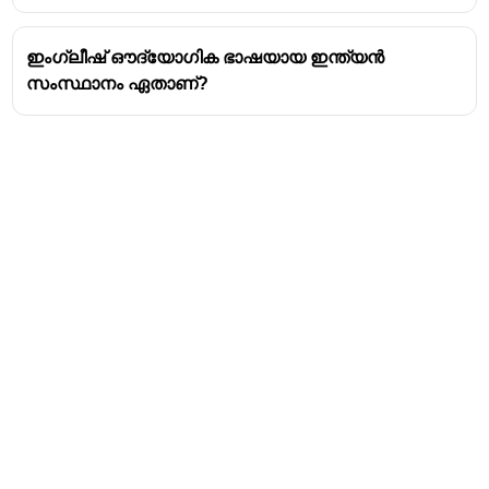
ഇംഗ്ലീഷ് ഔദ്യോഗിക ഭാഷയായ ഇന്ത്യൻ
സംസ്ഥാനം ഏതാണ്?
Address
Valamkottil Towers,