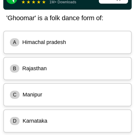
★
★
★
★
★
1M+ Downloads
'Ghoomar' is a folk dance form of:
Himachal pradesh
A
Rajasthan
B
Manipur
C
Karnataka
D