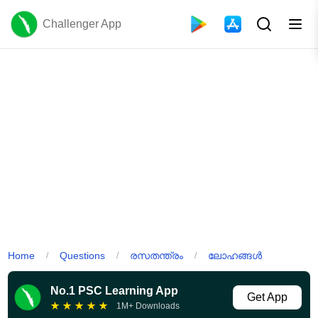
Challenger App
Home
Questions
രസതന്ത്രം
ലോഹങ്ങൾ
/
/
/
No.1 PSC Learning App
Get App
★
★
★
★
★
1M+ Downloads