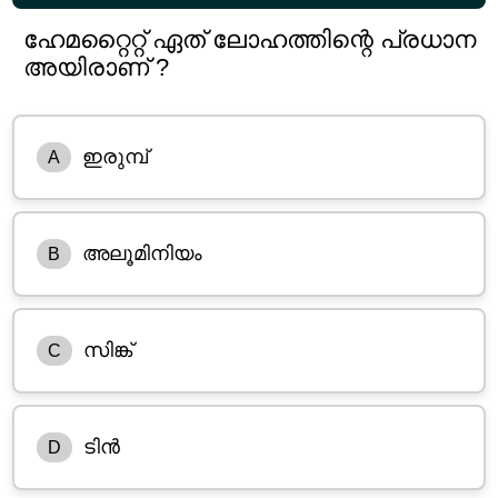
ഹേമറ്റൈറ്റ് ഏത് ലോഹത്തിന്റെ പ്രധാന
അയിരാണ് ?
ഇരുമ്പ്
A
അലൂമിനിയം
B
സിങ്ക്
C
ടിൻ
D