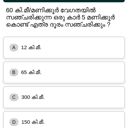
60 കി.മീ/മണിക്കൂർ വേഗതയിൽ
സഞ്ചരിക്കുന്ന ഒരു കാർ 5 മണിക്കൂർ
കൊണ്ട് എത്ര ദൂരം സഞ്ചരിക്കും ?
12 കി.മീ.
A
65 കി.മീ.
B
300 കി.മീ.
C
150 കി.മീ.
D