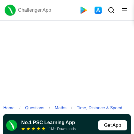
Challenger App
Home
Questions
Maths
Time, Distance & Speed
/
/
/
No.1 PSC Learning App
Get App
★
★
★
★
★
1M+ Downloads