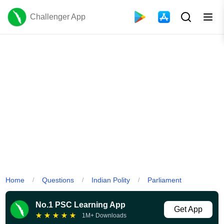
Challenger App
Home
Questions
Indian Polity
Parliament
/
/
/
No.1 PSC Learning App
Get App
★
★
★
★
★
1M+ Downloads