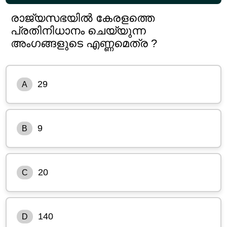
രാജ്യസഭയിൽ കേരളത്തെ
പ്രതിനിധാനം ചെയ്യുന്ന
അംഗങ്ങളുടെ എണ്ണമെത്ര ?
29
A
9
B
20
C
140
D