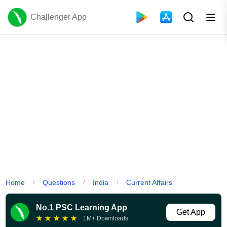
Challenger App
Home
Questions
India
Current Affairs
/
/
/
No.1 PSC Learning App
Get App
★
★
★
★
★
1M+ Downloads