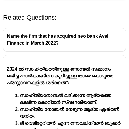
Related Questions:
Name the firm that has acquired neo bank Avail
Finance in March 2022?
2024 ൽ സാഹിത്യത്തിനുള്ള നോബൽ സമ്മാനം
ലഭിച്ച ഹാൻകാങ്ങിനെ കുറിച്ചുള്ള താഴെ കൊടുത്ത
പ്രസ്താവനകളിൽ ശരിയേത് ?
സാഹിത്യനോബൽ ലഭിക്കുന്ന ആദ്യത്തെ
ദക്ഷിണ കൊറിയൻ സ്വദേശിയാണ്.
സാഹിത്യ നോബൽ നേടുന്ന ആദ്യ ഏഷ്യൻ
വനിത.
ദി വെജിറ്റേറിയൻ' എന്ന നോവലിന് മാൻ ബുക്കർ