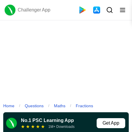
Challenger App
Home
Questions
Maths
Fractions
/
/
/
No.1 PSC Learning App
Get App
★
★
★
★
★
1M+ Downloads