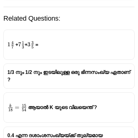
Related Questions:
4
1
3
1\frac47
1
7\frac13
7
3\frac35
3
+
+
=
7
3
5
1/3 നും 1/2 നും ഇടയിലുള്ള ഒരു ഭിന്നസംഖ്യ ഏതാണ്
?
15
k
\frac{k}
=
ആയാൽ K യുടെ വിലയെന്ത് ?
18
54
{18} =
\frac
{15}
{54}
0.4 എന്ന ദശാംശസംഖ്യയ്ക്ക് തുല്യമായ