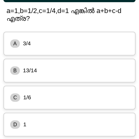
a=1,b=1/2,c=1/4,d=1 എങ്കിൽ a+b+c-d
എത്ര?
3/4
A
13/14
B
1/6
C
1
D