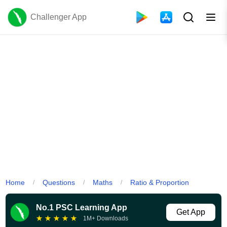
Challenger App
Home
Questions
Maths
Ratio & Proportion
/
/
/
No.1 PSC Learning App
Get App
★
★
★
★
★
1M+ Downloads