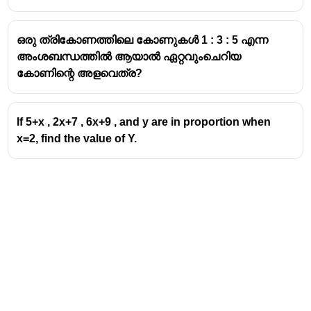
ഒരു ത്രികോണത്തിലെ കോണുകൾ 1 : 3 : 5 എന്ന
അംശബന്ധത്തിൽ ആയാൽ ഏറ്റവുംചെറിയ
കോണിന്റെ അളവെത്ര?
If 5+x , 2x+7 , 6x+9 , and y are in proportion when
x=2, find the value of Y.