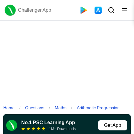
Challenger App
Home
Questions
Maths
Arithmetic Progression
/
/
/
No.1 PSC Learning App
Get App
★
★
★
★
★
1M+ Downloads