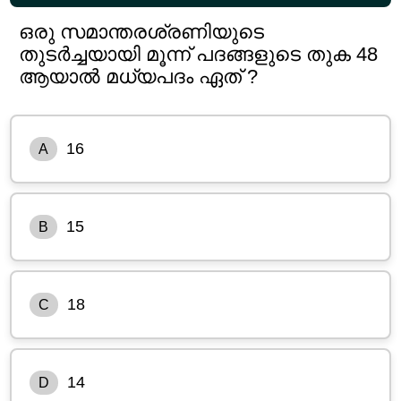
ഒരു സമാന്തരശ്രണിയുടെ
തുടർച്ചയായി മൂന്ന് പദങ്ങളുടെ തുക 48
ആയാൽ മധ്യപദം ഏത് ?
16
A
15
B
18
C
14
D