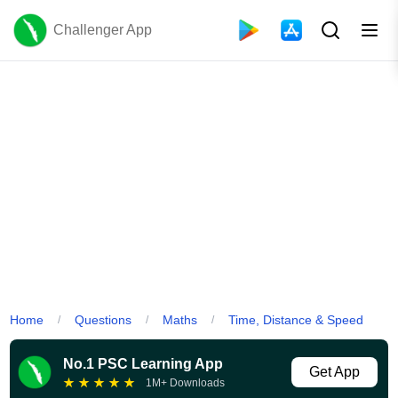
Challenger App
Home
Questions
Maths
Time, Distance & Speed
/
/
/
No.1 PSC Learning App
Get App
★
★
★
★
★
1M+ Downloads