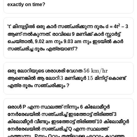
exactly on time?
2
't'
മിനുട്ടിൽ
ഒരു കാർ സഞ്ചരിക്കുന്ന ദൂരം d = 4t
– 3
ആണ് നൽകുന്നത്. രാവിലെ 9 മണിക്ക് കാർ സ്റ്റാർട്ട്
ചെയ്താൽ, 9.02 am നും 9.03 am നും ഇടയിൽ കാർ
സഞ്ചരിച്ച ദൂരം എത്രയാണ് ?
56\text{
56
km/hr
ഒരു ലോറിയുടെ ശരാശരി വേഗത
km/hr}
3
3
15
15
ആണെങ്കിൽ ആ ലോറി
മണിക്കൂർ
മിനിറ്റ് കൊണ്ട്
എത്ര ദൂരം സഞ്ചരിക്കും ?
ഒരാൾ P എന്ന സ്ഥലത്ത് നിന്നും 6 കിലോമീറ്റർ
നേർരേഖയിൽ സഞ്ചരിച്ച് ഇടത്തോട്ട് തിരിഞ്ഞ് 3
കിലോമീറ്റർ വീണ്ടും ഇടത്തോട്ട് തിരിഞ്ഞ് 10 കിലോമീറ്റർ
നേർരേഖയിൽ സഞ്ചരിച്ച് Q എന്ന സ്ഥലത്ത്
എത്തുന്നു . Pയും Qവും തമ്മിലുള്ള ഏറ്റവും കുറഞ്ഞ