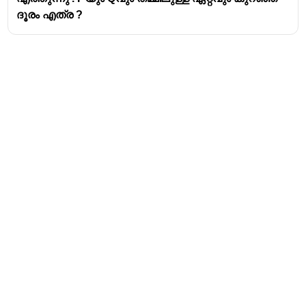
ദൂരം എത്ര ?
Address
Valamkottil Towers,
Judgemukku,
Download Challenger App
Thrikkakara PO