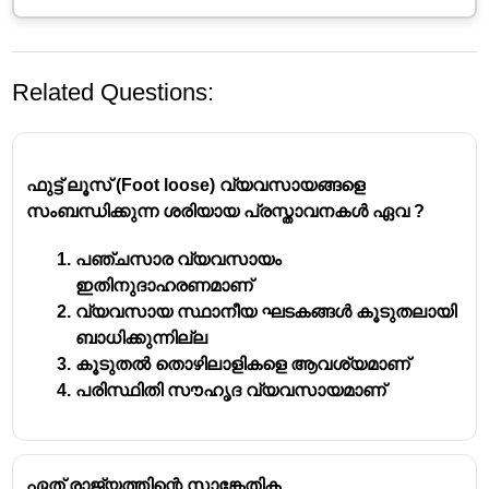
Related Questions:
ഫുട്ട് ലൂസ് (Foot loose) വ്യവസായങ്ങളെ
സംബന്ധിക്കുന്ന ശരിയായ പ്രസ്താവനകൾ ഏവ ?
പഞ്ചസാര വ്യവസായം
ഇതിനുദാഹരണമാണ്
വ്യവസായ സ്ഥാനീയ ഘടകങ്ങൾ കൂടുതലായി
ബാധിക്കുന്നില്ല
കൂടുതൽ തൊഴിലാളികളെ ആവശ്യമാണ്
പരിസ്ഥിതി സൗഹൃദ വ്യവസായമാണ്
ഏത് രാജ്യത്തിന്റെ സാങ്കേതിക