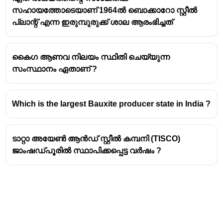
സഹായത്തോടെയാണ് 1964ൽ ബൊക്കാറോ സ്റ്റീൽ
പ്ലാന്റ് എന്ന ഇരുമ്പുരുക്ക് ശാല ആരംഭിച്ചത്
കൈഗ ആണവ നിലയം സ്ഥിതി ചെയ്യുന്ന
സംസ്ഥാനം ഏതാണ് ?
Which is the largest Bauxite producer state in India ?
ടാറ്റാ അയേൺ ആൻഡ് സ്റ്റീൽ കമ്പനി (TISCO)
ജാംഷഡ്പൂരിൽ സ്ഥാപിക്കപ്പെട്ട വർഷം ?