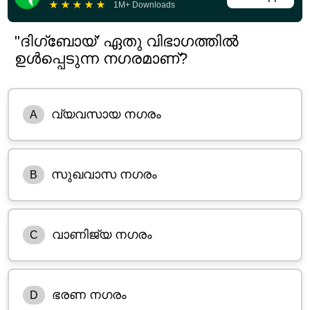
★
★
★
★
★
1M+ Downloads
"ദിഗ്ബോയ്' ഏതു വിഭാഗത്തിൽ
ഉൾപ്പെടുന്ന നഗരമാണ്?
വ്യവസായ നഗരം
A
സുഖവാസ നഗരം
B
വാണിജ്യ നഗരം
C
ഭരണ നഗരം
D